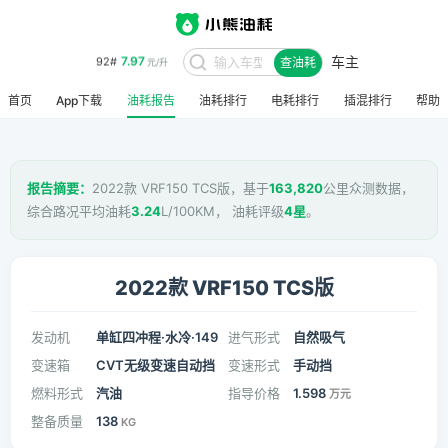
车主
8.48
95#
查油耗
元/升
首页
App下载
油耗报告
油耗排行
电耗排行
插混排行
帮助
报告摘要：
2022款 VRF150 TCS版，基于
163,820
公里众测数据，
综合路况平均油耗
3.24
L/100KM， 油耗评级
4星
。
2022款 VRF150 TCS版
发动机
单缸四冲程·水冷·149
进气形式
自然吸气
变速箱
CVT无级变速自动挡
变速形式
手动挡
燃料形式
汽油
指导价格
1.598
万元
整备质量
138
KG