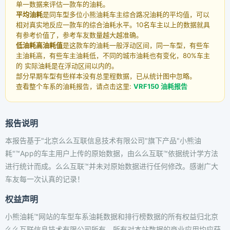
单一数据来评估一款车的油耗。
平均油耗
是同车型多位小熊油耗车主综合路况油耗的平均值，可以
相对真实地反应一款车的综合油耗水平。10名车主以上的数据就具
有参考价值了，参考车友数量越大越准确。
低油耗高油耗值
是这款车的油耗一般浮动区间，同一车型，有些车
主油耗高，有些车主油耗低，不同的城市油耗也有变化，80%车主
的 实际油耗是在浮动区间以内的。
部分早期车型有些样本没有总里程数据，已从统计图中忽略。
查看整个车系的油耗报告，请点击这里:
VRF150 油耗报告
报告说明
本报告基于"北京么么互联信息技术有限公司"旗下产品"小熊油
耗"™App的车主用户上传的原始数据，由么么互联™依据统计学方法
进行统计而成。么么互联™并未对原始数据进行任何修改。感谢广大
车友每一次认真的记录！
权益声明
小熊油耗™网站的车型车系油耗数据和排行榜数据的所有权益归北京
么么互联信息技术有限公司所有。所有对本站数据的商业应用均应获