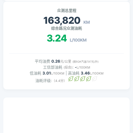
众测总里程
163,820
KM
综合路况众测油耗
3.24
L/100KM
平均油费
0.26
元/公里
(按92#汽油7.97元/升)
工信部油耗
:
-
(综合)
L/100KM
低油耗
3.01
| 高油耗
3.46
L/100KM
L/100KM
油耗评级:
（4.4分）