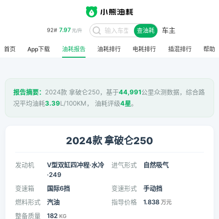
车主
8.48
95#
查油耗
元/升
首页
App下载
油耗报告
油耗排行
电耗排行
插混排行
帮助
报告摘要：
2024款 拿破仑250，基于
44,991
公里众测数据，综合路
况平均油耗
3.39
L/100KM， 油耗评级
4星
。
2024款 拿破仑250
发动机
V型双缸四冲程·水冷
进气形式
自然吸气
·249
变速箱
国际6挡
变速形式
手动挡
燃料形式
汽油
指导价格
1.838
万元
整备质量
182
KG