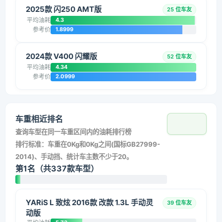
2025款 闪250 AMT版
25 位车友
平均油耗
4.3
参考价
1.8999
2024款 V400 闪耀版
52 位车友
平均油耗
4.34
参考价
2.0999
车重相近排名
查询车型在同一车重区间内的油耗排行榜
排行标准：车重在0Kg和0Kg之间(国标GB27999-
2014)、手动挡、统计车主数不少于20。
第1名（共337款车型）
YARiS L 致炫 2016款 改款 1.3L 手动灵
39 位车友
动版