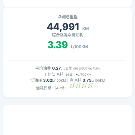
众测总里程
44,991
KM
综合路况众测油耗
3.39
L/100KM
平均油费
0.27
元/公里
(按92#汽油7.97元/升)
工信部油耗
:
-
(综合)
L/100KM
低油耗
3.02
| 高油耗
3.75
L/100KM
L/100KM
油耗评级:
（4.3分）