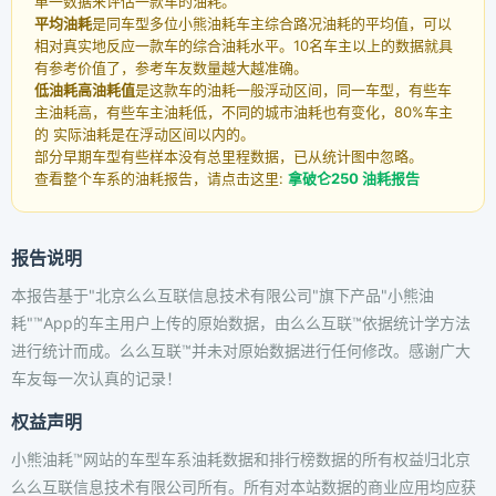
单一数据来评估一款车的油耗。
平均油耗
是同车型多位小熊油耗车主综合路况油耗的平均值，可以
相对真实地反应一款车的综合油耗水平。10名车主以上的数据就具
有参考价值了，参考车友数量越大越准确。
低油耗高油耗值
是这款车的油耗一般浮动区间，同一车型，有些车
主油耗高，有些车主油耗低，不同的城市油耗也有变化，80%车主
的 实际油耗是在浮动区间以内的。
部分早期车型有些样本没有总里程数据，已从统计图中忽略。
查看整个车系的油耗报告，请点击这里:
拿破仑250 油耗报告
报告说明
本报告基于"北京么么互联信息技术有限公司"旗下产品"小熊油
耗"™App的车主用户上传的原始数据，由么么互联™依据统计学方法
进行统计而成。么么互联™并未对原始数据进行任何修改。感谢广大
车友每一次认真的记录！
权益声明
小熊油耗™网站的车型车系油耗数据和排行榜数据的所有权益归北京
么么互联信息技术有限公司所有。所有对本站数据的商业应用均应获