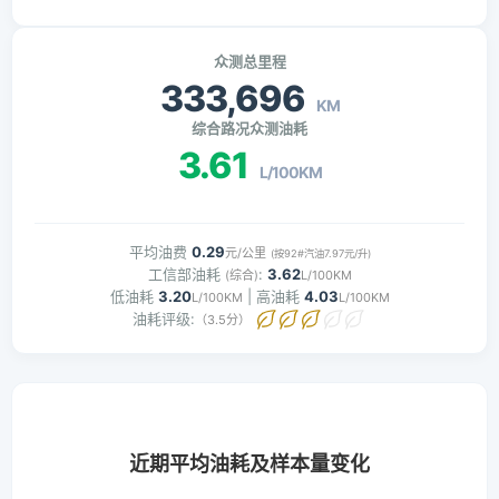
众测总里程
333,696
KM
综合路况众测油耗
3.61
L/100KM
平均油费
0.29
元/公里
(按92#汽油7.97元/升)
工信部油耗
:
3.62
(综合)
L/100KM
低油耗
3.20
| 高油耗
4.03
L/100KM
L/100KM
油耗评级:
（3.5分）