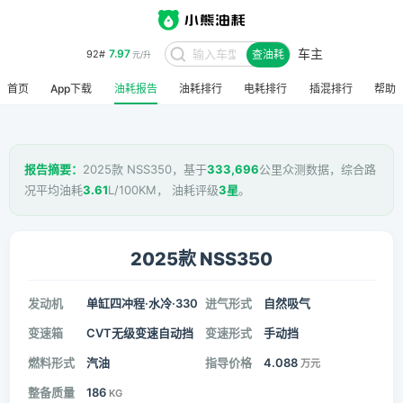
车主
7.97
92#
查油耗
元/升
首页
App下载
油耗报告
油耗排行
电耗排行
插混排行
帮助
报告摘要：
2025款 NSS350，基于
333,696
公里众测数据，综合路
况平均油耗
3.61
L/100KM， 油耗评级
3星
。
2025款 NSS350
发动机
单缸四冲程·水冷·330
进气形式
自然吸气
变速箱
CVT无级变速自动挡
变速形式
手动挡
燃料形式
汽油
指导价格
4.088
万元
整备质量
186
KG