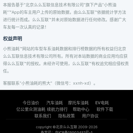
本报告基于"北京么么互联信息技术有限公司"旗下产品"小熊油
耗"™App的车主用户上传的原始数据，由么么互联™依据统计学方法
进行统计而成。么么互联™并未对原始数据进行任何修改。感谢广大
车友每一次认真的记录！
权益声明
小熊油耗™网站的车型车系油耗数据和排行榜数据的所有权益归北京
么么互联信息技术有限公司所有。所有对本站数据的商业应用均应获
得么么互联™的授权。未经许可使用，么么互联™有权追究相应侵权责
任。
客服联系"小熊油耗的熊大"（微信号：xxnh-xd）。
今日油价
汽车油耗
摩托车油耗
EV电耗
亿公里众测油耗
续航力排行
帮助中心
软件下载
联系我们
隐私政策
用户协议
copyright ©北京么么互联 2009-2026
备案号：京ICP备15003452号-1