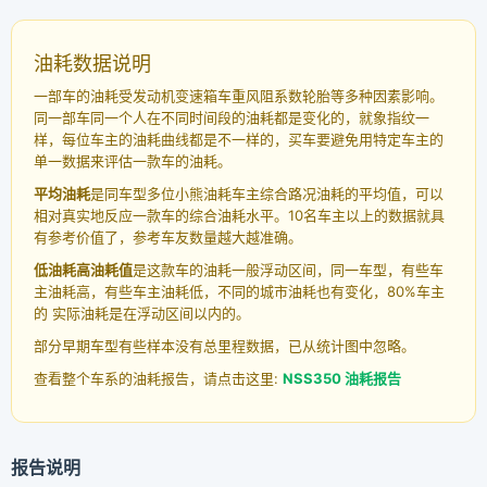
油耗数据说明
一部车的油耗受发动机变速箱车重风阻系数轮胎等多种因素影响。
同一部车同一个人在不同时间段的油耗都是变化的，就象指纹一
样，每位车主的油耗曲线都是不一样的，买车要避免用特定车主的
单一数据来评估一款车的油耗。
平均油耗
是同车型多位小熊油耗车主综合路况油耗的平均值，可以
相对真实地反应一款车的综合油耗水平。10名车主以上的数据就具
有参考价值了，参考车友数量越大越准确。
低油耗高油耗值
是这款车的油耗一般浮动区间，同一车型，有些车
主油耗高，有些车主油耗低，不同的城市油耗也有变化，80%车主
的 实际油耗是在浮动区间以内的。
部分早期车型有些样本没有总里程数据，已从统计图中忽略。
查看整个车系的油耗报告，请点击这里:
NSS350 油耗报告
报告说明