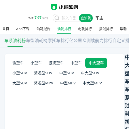
车主
7.97
92#
查油耗
元/升
首页
App下载
油耗报告
油耗排行
电耗排行
插混排行
帮助
车系油耗榜
车型油耗榜
摩托车排行
亿公里众测
续航力排行
自定义
微型车
小型车
紧凑型车
中型车
中大型车
小型SUV
紧凑型SUV
中型SUV
中大型SUV
大型SUV
紧凑型MPV
中型MPV
中大型MPV