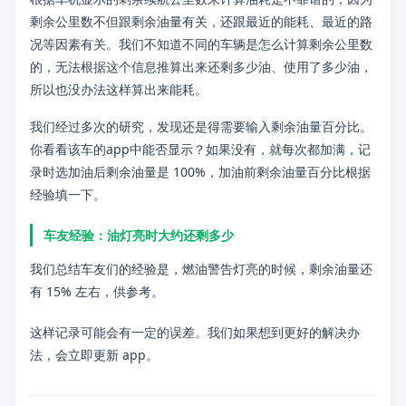
📋 内容摘要
剩余公里数不但跟剩余油量有关，还跟最近的能耗、最近的路
况等因素有关。我们不知道不同的车辆是怎么计算剩余公里数
问题：
插电式混动车能否使用剩余续航公里数来计算能耗？
的，无法根据这个信息推算出来还剩多少油、使用了多少油，
所以也没办法这样算出来能耗。
分类：
油耗
我们经过多次的研究，发现还是得需要输入剩余油量百分比。
标签：
小熊油耗使用提示, 常见问题解答
你看看该车的app中能否显示？如果没有，就每次都加满，记
录时选加油后剩余油量是 100%，加油前剩余油量百分比根据
经验填一下。
车友经验：油灯亮时大约还剩多少
我们总结车友们的经验是，燃油警告灯亮的时候，剩余油量还
有
15% 左右
，供参考。
这样记录可能会有一定的误差。我们如果想到更好的解决办
法，会立即更新 app。