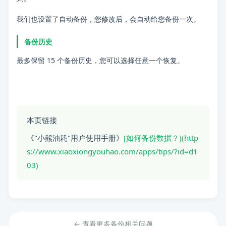
问题：
如何备份数据？
我们也设置了自动备份，您修改后，会自动给您备份一次。
分类：
备份
备份历史
标签：
小熊油耗使用提示, 常见问题解答
最多保留
15 个
备份历史，您可以选择任意一个恢复。
本页链接
《"小熊油耗"用户使用手册》
[如何备份数据？](http
s://www.xiaoxiongyouhao.com/apps/tips/?id=d1
03)
← 查看更多备份相关问题