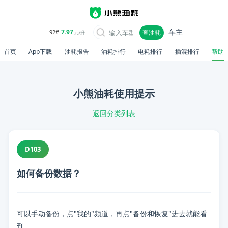
车主
7.97
92#
查油耗
元/升
首页
App下载
油耗报告
油耗排行
电耗排行
插混排行
帮助
小熊油耗使用提示
返回分类列表
D103
如何备份数据？
可以手动备份，点"我的"频道，再点"备份和恢复"进去就能看
📋 内容摘要
到。