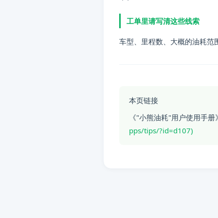
问题：
以前绑定的第三方账号
工单里请写清这些线索
分类：
备份
车型、里程数、大概的油耗范
标签：
小熊油耗使用提示, 常
本页链接
《"小熊油耗"用户使用手册
pps/tips/?id=d107)