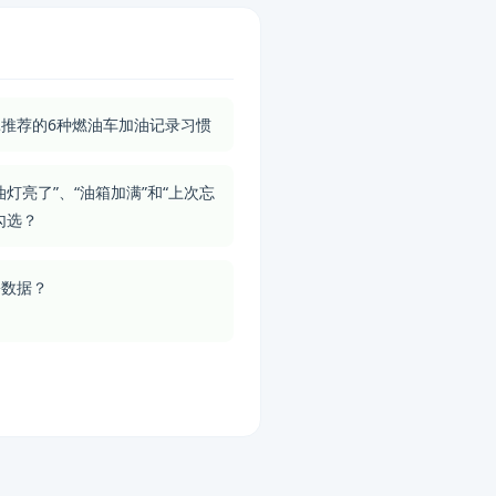
推荐的6种燃油车加油记录习惯
油灯亮了”、“油箱加满”和“上次忘
勾选？
份数据？