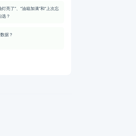
油灯亮了”、“油箱加满”和“上次忘
勾选？
份数据？