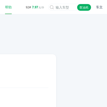
帮助
车主
7.97
92#
查油耗
元/升