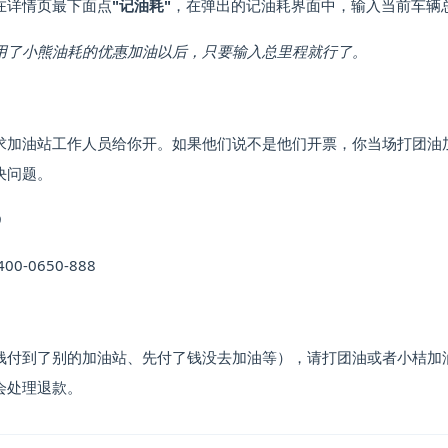
在详情页最下面点
"记油耗"
，在弹出的记油耗界面中，输入当前车辆
用了小熊油耗的优惠加油以后，只要输入总里程就行了。
求加油站工作人员给你开。如果他们说不是他们开票，你当场打团油
决问题。
9
400-0650-888
钱付到了别的加油站、先付了钱没去加油等），请打团油或者小桔加
会处理退款。