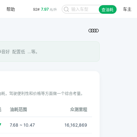
帮助
车主
7.97
92#
查油耗
元/升
好 配置低 ...等。
油耗，驾驶便利性和价格等方面做一个综合考量。
耗
油耗范围
众测里程
7
7.68 ~ 10.47
16,162,869