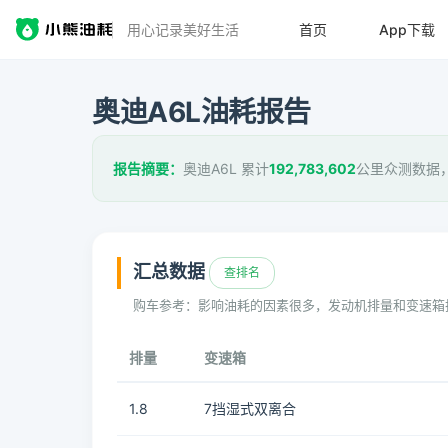
用心记录美好生活
首页
App下载
奥迪A6L油耗报告
报告摘要：
奥迪A6L 累计
192,783,602
公里众测数据
汇总数据
查排名
购车参考：影响油耗的因素很多，发动机排量和变速箱
排量
变速箱
1.8
7挡湿式双离合