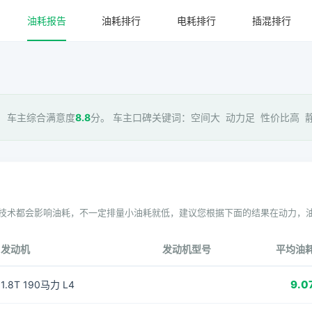
油耗报告
油耗排行
电耗排行
插混排行
， 车主综合满意度
8.8
分。 车主口碑关键词：空间大 动力足 性价比高 静音
技术都会影响油耗，不一定排量小油耗就低，建议您根据下面的结果在动力，
发动机
发动机型号
平均油
9.0
1.8T 190马力 L4