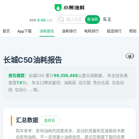
车主
8.48
95#
查油耗
元/升
首页
App下载
油耗报告
油耗排行
电耗排行
插混排行
帮助
长城C50油耗报告
报告摘要：
长城C50 累计
99,259,488
公里众测数据， 车主综合满
意度
7.6
分。 车主口碑关键词：油耗高 动力弱 性价比高 无自动
挡 空间小 ...等。
汇总数据
查排名
购车参考：影响油耗的因素很多，发动机排量和变速箱技术都
会影响油耗，不一定排量小油耗就低，建议您根据下面的结果