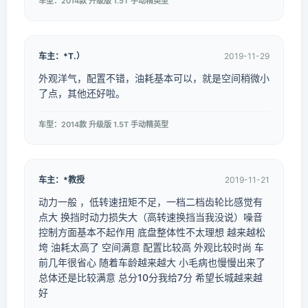
车型：2014款 升级版 1.5T 手动精英型
车主：*T.）
2019-11-29
外观洋气，配置不错，油耗基本可以，就是空间稍微小
了点，其他还好啦。
车型：2014款 升级版 1.5T 手动精英型
车主：*教授
2019-11-21
动力一般 ，低转速扭矩不足，一档二档齿轮比感觉有
点大 换挡时动力损失大（高转速换挡当我没说）噪音
控制方面基本不起作用 底盘整体性不太理想 越来越松
垮 油耗太高了 空间满意 配置比较高 外观比较时尚 车
前几年很省心 随着车龄越来越大 小毛病也慢慢出来了
总体还是比较满意 总分10分我给7分 希望长城越来越
好