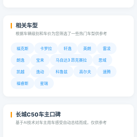
相关车型
根据车辆级别和车价为您筛选了一些热门车型供参考
福克斯
卡罗拉
轩逸
英朗
雷凌
朗逸
宝来
马自达3 昂克赛拉
思域
凯越
逸动
科鲁兹
高尔夫
速腾
福睿斯
星瑞
长城C50车主口碑
基于AI技术对车主用车感受自动总结而成，仅供参考