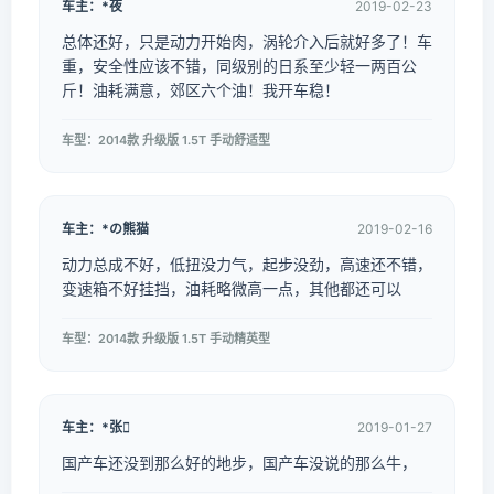
车主：*夜
2019-02-23
总体还好，只是动力开始肉，涡轮介入后就好多了！车
重，安全性应该不错，同级别的日系至少轻一两百公
斤！油耗满意，郊区六个油！我开车稳！
车型：2014款 升级版 1.5T 手动舒适型
车主：*の熊猫
2019-02-16
动力总成不好，低扭没力气，起步没劲，高速还不错，
变速箱不好挂挡，油耗略微高一点，其他都还可以
车型：2014款 升级版 1.5T 手动精英型
车主：*张
2019-01-27
国产车还没到那么好的地步，国产车没说的那么牛，