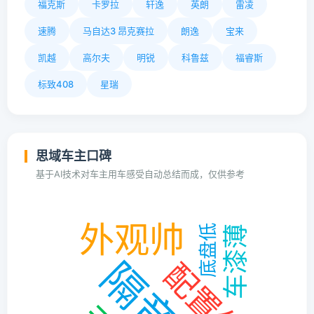
福克斯
卡罗拉
轩逸
英朗
雷凌
速腾
马自达3 昂克赛拉
朗逸
宝来
凯越
高尔夫
明锐
科鲁兹
福睿斯
标致408
星瑞
思域车主口碑
基于AI技术对车主用车感受自动总结而成，仅供参考