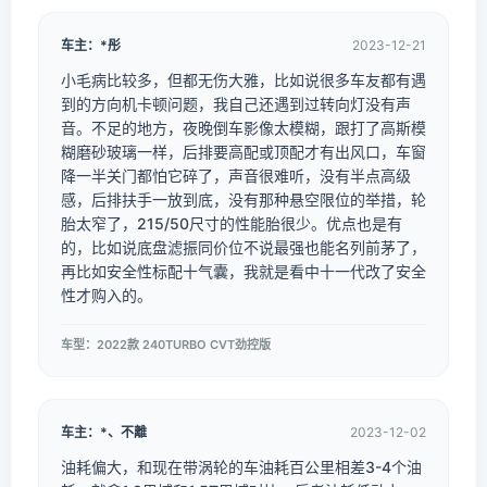
车主：*彤
2023-12-21
小毛病比较多，但都无伤大雅，比如说很多车友都有遇
到的方向机卡顿问题，我自己还遇到过转向灯没有声
音。不足的地方，夜晚倒车影像太模糊，跟打了高斯模
糊磨砂玻璃一样，后排要高配或顶配才有出风口，车窗
降一半关门都怕它碎了，声音很难听，没有半点高级
感，后排扶手一放到底，没有那种悬空限位的举措，轮
胎太窄了，215/50尺寸的性能胎很少。优点也是有
的，比如说底盘滤振同价位不说最强也能名列前茅了，
再比如安全性标配十气囊，我就是看中十一代改了安全
性才购入的。
车型：2022款 240TURBO CVT劲控版
车主：*、不離
2023-12-02
油耗偏大，和现在带涡轮的车油耗百公里相差3-4个油