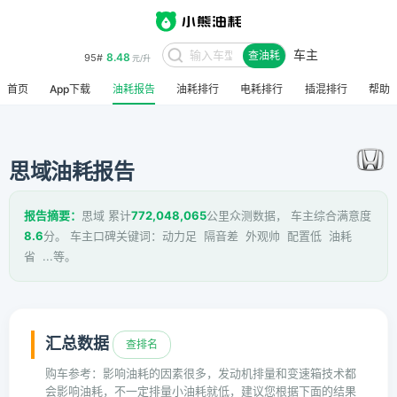
车主
8.48
95#
查油耗
元/升
首页
App下载
油耗报告
油耗排行
电耗排行
插混排行
帮助
思域油耗报告
报告摘要：
思域 累计
772,048,065
公里众测数据， 车主综合满意度
8.6
分。 车主口碑关键词：动力足 隔音差 外观帅 配置低 油耗
省 ...等。
汇总数据
查排名
购车参考：影响油耗的因素很多，发动机排量和变速箱技术都
会影响油耗，不一定排量小油耗就低，建议您根据下面的结果