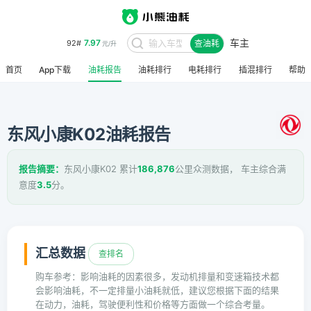
车主
7.97
92#
查油耗
元/升
首页
App下载
油耗报告
油耗排行
电耗排行
插混排行
帮助
东风小康K02油耗报告
报告摘要：
东风小康K02 累计
186,876
公里众测数据， 车主综合满
意度
3.5
分。
汇总数据
查排名
购车参考：影响油耗的因素很多，发动机排量和变速箱技术都
会影响油耗，不一定排量小油耗就低，建议您根据下面的结果
在动力，油耗，驾驶便利性和价格等方面做一个综合考量。