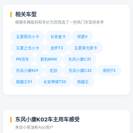
相关车型
根据车辆级别和车价为您筛选了一些热门车型供参考
五菱荣光小卡
长安星卡
祥菱V
五菱之光小卡
金杯T3
五菱荣光新卡
PN货车
新豹MINI
东风小康C31
东风小康K01
优劲
东风小康C32
新豹T3
跨越王X1
长安神骐T20
跨越王
东风小康K02车主用车感受
来自小熊油耗App用户