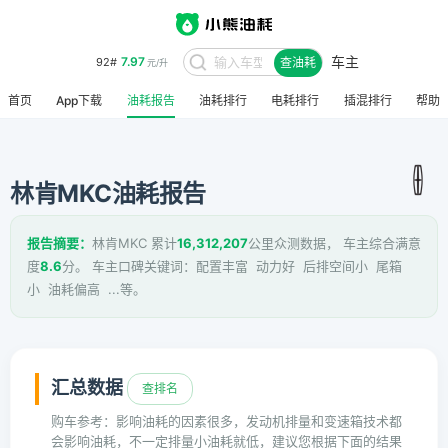
车主
8.48
95#
查油耗
元/升
首页
App下载
油耗报告
油耗排行
电耗排行
插混排行
帮助
林肯MKC油耗报告
报告摘要：
林肯MKC 累计
16,312,207
公里众测数据， 车主综合满意
度
8.6
分。 车主口碑关键词：配置丰富 动力好 后排空间小 尾箱
小 油耗偏高 ...等。
汇总数据
查排名
购车参考：影响油耗的因素很多，发动机排量和变速箱技术都
会影响油耗，不一定排量小油耗就低，建议您根据下面的结果