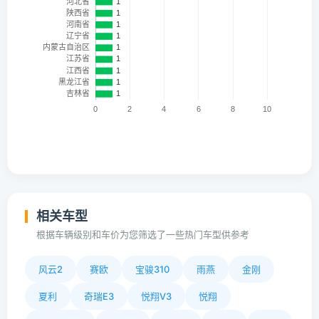
相关车型
根据车辆级别和车价为您筛选了一些热门车型供参考
风云2
赛欧
宝骏310
雨燕
金刚
夏利
奇瑞E3
悦翔V3
悦翔