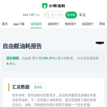
车主
7.97
92#
查油耗
元/升
首页
App下载
油耗报告
油耗排行
电耗排行
插混排行
帮助
自由舰油耗报告
报告摘要：
自由舰 累计
12,120,271
公里众测数据， 车主综合满意度
6.4
分。
汇总数据
查排名
购车参考：影响油耗的因素很多，发动机排量和变速箱技术都
会影响油耗，不一定排量小油耗就低，建议您根据下面的结果
在动力，油耗，驾驶便利性和价格等方面做一个综合考量。