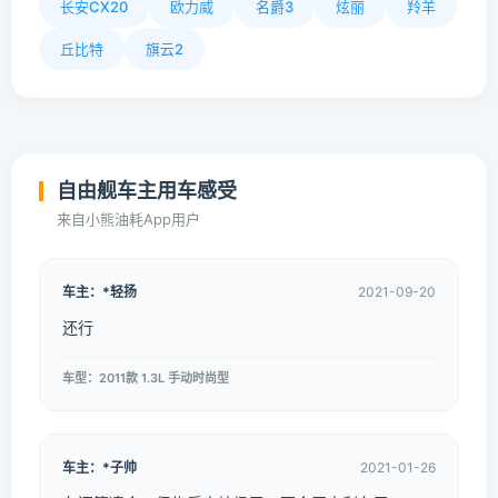
长安CX20
欧力威
名爵3
炫丽
羚羊
丘比特
旗云2
自由舰车主用车感受
来自小熊油耗App用户
车主：*轻扬
2021-09-20
还行
车型：2011款 1.3L 手动时尚型
车主：*子帅
2021-01-26