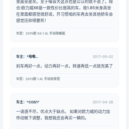
里面全是灰。至于噪音大这点也是公认的就不说了。综
合:欧力威X6是一款性价比很高的车，我1.85米身高坐
在里面都感觉很舒适，开习惯咱的车再去坐其他轿车会
感觉压抑得要死！
车型：2015款 X6 1.4L 手动珠峰版
车主：*啥嘞…
2017-05-02
刹车再好一点，动力再好一点，转速再低一点就完美了
车型：2013款 1.4L 手动劲享型
车主：*COS1°
2017-04-28
一语道不尽，优点大于缺点。 如果对欧力威的动力加
传动做下调整，我想我还会再买一辆的。