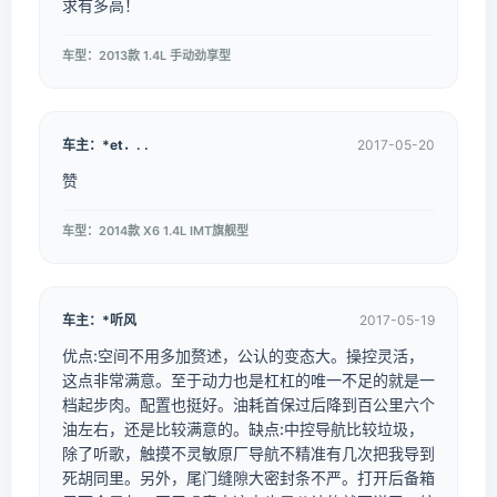
求有多高！
车型：2013款 1.4L 手动劲享型
车主：*et．. .
2017-05-20
赞
车型：2014款 X6 1.4L IMT旗舰型
车主：*听风
2017-05-19
优点:空间不用多加赘述，公认的变态大。操控灵活，
这点非常满意。至于动力也是杠杠的唯一不足的就是一
档起步肉。配置也挺好。油耗首保过后降到百公里六个
油左右，还是比较满意的。缺点:中控导航比较垃圾，
除了听歌，触摸不灵敏原厂导航不精准有几次把我导到
死胡同里。另外，尾门缝隙大密封条不严。打开后备箱