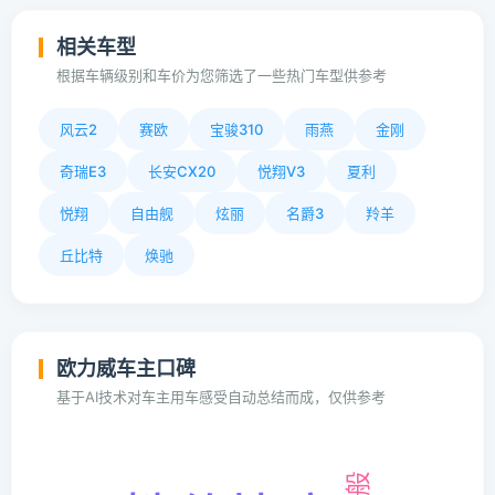
相关车型
根据车辆级别和车价为您筛选了一些热门车型供参考
风云2
赛欧
宝骏310
雨燕
金刚
奇瑞E3
长安CX20
悦翔V3
夏利
悦翔
自由舰
炫丽
名爵3
羚羊
丘比特
焕驰
欧力威车主口碑
基于AI技术对车主用车感受自动总结而成，仅供参考