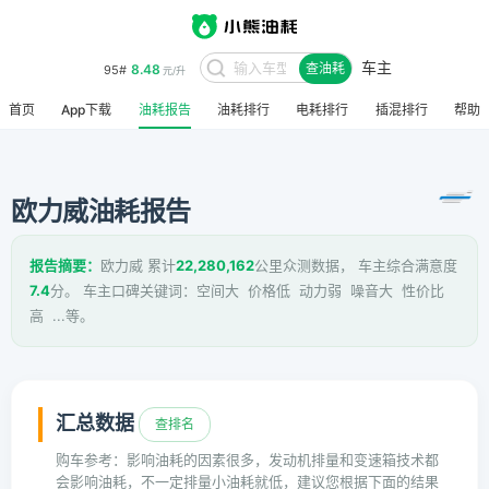
车主
8.48
95#
查油耗
元/升
首页
App下载
油耗报告
油耗排行
电耗排行
插混排行
帮助
欧力威油耗报告
报告摘要：
欧力威 累计
22,280,162
公里众测数据， 车主综合满意度
7.4
分。 车主口碑关键词：空间大 价格低 动力弱 噪音大 性价比
高 ...等。
汇总数据
查排名
购车参考：影响油耗的因素很多，发动机排量和变速箱技术都
会影响油耗，不一定排量小油耗就低，建议您根据下面的结果