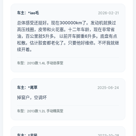
车主：*iao毛
2026-02-21
总体感受还挺好。现在300000km了。发动机就换过
高压线圈，皮带和火花塞。十二年车龄，现在非常省
油，百公里就5升多。 以前开车脚重6升多。底盘有点
松散。估计胶套都老化了。只要他好维修。不坏我就继
续开着。
车型：2013款 1.4L 手动劲享型
车主：*尾草
2025-06-24
掉窗户，空调坏
车型：2013款 1.2L 手动精英型
车主：*志民
2023-10-28