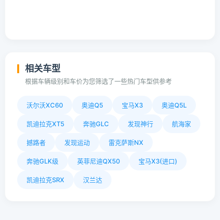
相关车型
根据车辆级别和车价为您筛选了一些热门车型供参考
沃尔沃XC60
奥迪Q5
宝马X3
奥迪Q5L
凯迪拉克XT5
奔驰GLC
发现神行
航海家
撼路者
发现运动
雷克萨斯NX
奔驰GLK级
英菲尼迪QX50
宝马X3(进口)
凯迪拉克SRX
汉兰达