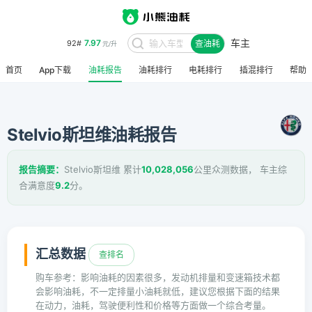
车主
7.97
92#
查油耗
元/升
首页
App下载
油耗报告
油耗排行
电耗排行
插混排行
帮助
Stelvio斯坦维油耗报告
报告摘要：
Stelvio斯坦维 累计
10,028,056
公里众测数据， 车主综
合满意度
9.2
分。
汇总数据
查排名
购车参考：影响油耗的因素很多，发动机排量和变速箱技术都
会影响油耗，不一定排量小油耗就低，建议您根据下面的结果
在动力，油耗，驾驶便利性和价格等方面做一个综合考量。