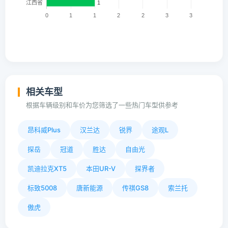
相关车型
根据车辆级别和车价为您筛选了一些热门车型供参考
昂科威Plus
汉兰达
锐界
途观L
探岳
冠道
胜达
自由光
凯迪拉克XT5
本田UR-V
探界者
标致5008
唐新能源
传祺GS8
索兰托
傲虎