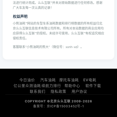
法进行统计而成。么么互联™并未对原始数据进行任何修改。感谢
广大车友每一次认真的记录！
权益声明
小熊油耗™网站的车型车系油耗数据和排行榜数据的所有权益归北
京么么互联信息技术有限公司所有。所有对本站数据的商业应用均
应获得么么互联™的授权。未经许可使用，么么互联™有权追究相应
侵权责任。
客服联系"小熊油耗的熊大"（微信号：xxnh-xd）。
今日油价
汽车油耗
摩托车油耗
EV电耗
亿公里众测油耗
续航力排行
帮助中心
软件下载
联系我们
隐私政策
用户协议
COPYRIGHT ©北京么么互联 2009-2026
备案号：京ICP备15003452号-1