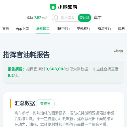
车主
7.97
92#
查油耗
元/升
首页
App下载
油耗报告
油耗排行
电耗排行
插混排行
帮助
指挥官油耗报告
报告摘要：
指挥官 累计
3,668,093
公里众测数据， 车主综合满意度
9.2
分。
汇总数据
查排名
购车参考：影响油耗的因素很多，发动机排量和变速箱技术都
会影响油耗，不一定排量小油耗就低，建议您根据下面的结果
在动力，油耗，驾驶便利性和价格等方面做一个综合考量。