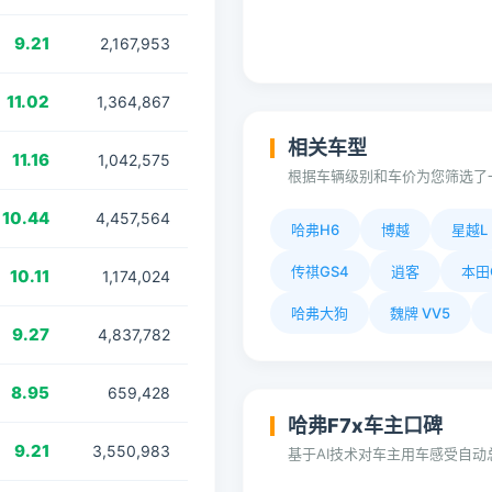
9.21
2,167,953
11.02
1,364,867
相关车型
11.16
1,042,575
根据车辆级别和车价为您筛选了
10.44
4,457,564
哈弗H6
博越
星越L
传祺GS4
逍客
本田
10.11
1,174,024
哈弗大狗
魏牌 VV5
9.27
4,837,782
8.95
659,428
哈弗F7x车主口碑
9.21
3,550,983
基于AI技术对车主用车感受自