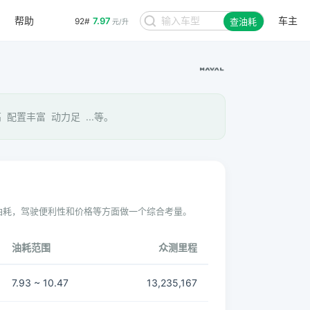
帮助
车主
7.97
92#
查油耗
元/升
配置丰富 动力足 ...等。
油耗，驾驶便利性和价格等方面做一个综合考量。
油耗范围
众测里程
7.93 ~ 10.47
13,235,167