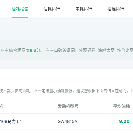
油耗报告
油耗排行
电耗排行
插混排行
 车主综合满意度
8.6
分。 车主口碑关键词：外观好看 油耗太高 性价比高 
技术都会影响油耗，不一定排量小油耗就低，建议您根据下面的结果在动力，
机
发动机型号
平均油耗
9.20
T 169马力 L4
GW4B15A