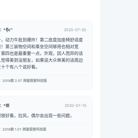
*จุ๊บ℡
2020-07-20
一，动力牛批到爆炸！第二底盘加座椅舒适度
般！第三装物空间和乘坐空间够用也相对宽
。第四也是最重要一点，外观，因人而异的话
人觉得美到没朋友，如果说大众审美的话周边
友十个有八个说好看。
：2019款 2.0T 两驱极智科技版
：*创
2020-07-15
观很好看，拉风，偶尔会出现一些问题，
：2019款 1.5T 两驱极智科技版