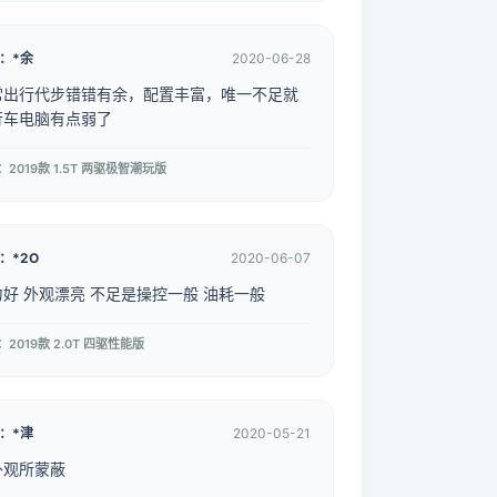
：*余
2020-06-28
常出行代步错错有余，配置丰富，唯一不足就
行车电脑有点弱了
：2019款 1.5T 两驱极智潮玩版
：*2O
2020-06-07
力好 外观漂亮 不足是操控一般 油耗一般
2019款 2.0T 四驱性能版
：*津
2020-05-21
外观所蒙蔽