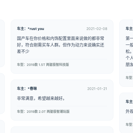
车主：*rust you
2021-02-08
车主：
国产车在你价格和内饰配置里面来说做的都非常
第
好，符合刚需买车人群。但作为动力来说确实还
一
差不少
松
个
朋
车型：2019款 1.5T 两驱极智科技版
车型
车主：*春琳
2021-01-21
非常满意，希望越来越好。
车主
外
车型：2019款 2.0T 两驱极智潮玩版
车型