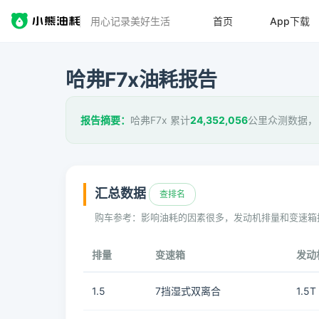
用心记录美好生活
首页
App下载
哈弗F7x油耗报告
报告摘要：
哈弗F7x 累计
24,352,056
公里众测数据，
汇总数据
查排名
购车参考：影响油耗的因素很多，发动机排量和变速箱
排量
变速箱
发动
1.5
7挡湿式双离合
1.5