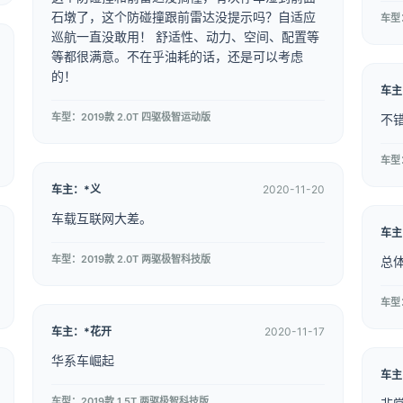
石墩了，这个防碰撞跟前雷达没提示吗？自适应
车型
巡航一直没敢用！ 舒适性、动力、空间、配置等
等都很满意。不在乎油耗的话，还是可以考虑
的！
车主
车型：2019款 2.0T 四驱极智运动版
不
车型
车主：*义
2020-11-20
车载互联网大差。
车主
车型：2019款 2.0T 两驱极智科技版
总
车型
车主：*花开
2020-11-17
华系车崛起
车主
车型：2019款 1.5T 两驱极智科技版