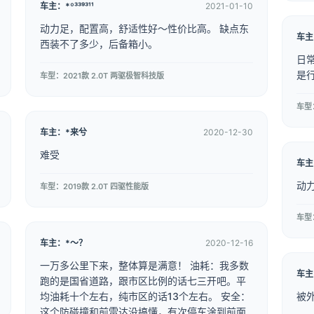
车主：*º³³⁹³¹¹
2021-01-10
动力足，配置高，舒适性好～性价比高。 缺点东
车主
西装不了多少，后备箱小。
日
是
车型：2021款 2.0T 两驱极智科技版
车型
车主：*来兮
2020-12-30
难受
车主
动
车型：2019款 2.0T 四驱性能版
车型：
车主：*～？
2020-12-16
一万多公里下来，整体算是满意！ 油耗：我多数
车主
跑的是国省道路，跟市区比例的话七三开吧。平
均油耗十个左右，纯市区的话13个左右。 安全：
被
这个防碰撞和前雷达没搞懂，有次停车淦到前面