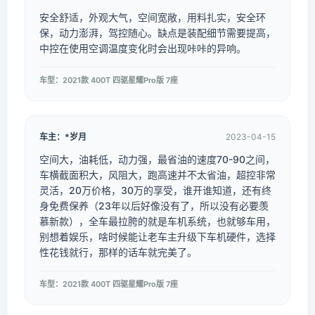
安全舒适，外观大气，空间宽敞，用料扎实，安全环
保，动力澎湃，驾控随心。缺点是装配细节需要提高，
中控在使用空调温度变化时会出现咔咔的异响。
车型：2021款 400T 四驱星耀Pro版 7座
车主：*岁月
2023-04-15
空间大，油耗低，动力强，最省油的速度70-90之间，
车横截面积大，风阻大，跑高速并不太省油，超控非常
灵活，20万价格，30万的享受，谁开谁知道，还有终
身免费保养（23年以后好像没有了，所以没有必要羡
慕新款），全车最拉胯的就是车机系统，也就够车用，
别想着娱乐，啥时候能让老车主升级下车机硬件，选择
性花钱就行，那样的话车就完美了。
车型：2021款 400T 四驱星耀Pro版 7座