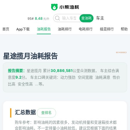
车主
8.48
95#
查油耗
元/升
首页
App下载
油耗报告
油耗排行
电耗排行
插混排行
帮助
星途揽月油耗报告
报告摘要：
星途揽月 累计
30,886,581
公里众测数据， 车主综合满
意度
9.2
分。 车主口碑关键词：动力强劲 空间宽敞 油耗满意 性价
比高 安全性高 ...等。
汇总数据
查排名
购车参考：影响油耗的因素很多，发动机排量和变速箱技术都
会影响油耗，不一定排量小油耗就低，建议您根据下面的结果