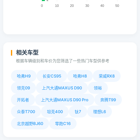
相关车型
根据车辆级别和车价为您筛选了一些热门车型供参考
哈弗H9
长安CS95
哈弗H8
荣威RX8
领克09
上汽大通MAXUS D90
领裕
开拓者
上汽大通MAXUS D90 Pro
奔腾T99
众泰T700
坦克400
钛7
理想L6
北京越野BJ60
零跑C16