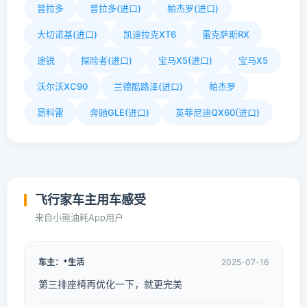
普拉多
普拉多(进口)
帕杰罗(进口)
大切诺基(进口)
凯迪拉克XT6
雷克萨斯RX
途锐
探险者(进口)
宝马X5(进口)
宝马X5
沃尔沃XC90
兰德酷路泽(进口)
帕杰罗
昂科雷
奔驰GLE(进口)
英菲尼迪QX60(进口)
飞行家车主用车感受
来自小熊油耗App用户
车主：*生活
2025-07-16
第三排座椅再优化一下，就更完美