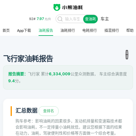
车主
7.97
92#
查油耗
元/升
首页
App下载
油耗报告
油耗排行
电耗排行
插混排行
帮助
飞行家油耗报告
报告摘要：
飞行家 累计
6,334,009
公里众测数据， 车主综合满意度
9.4
分。
汇总数据
查排名
购车参考：影响油耗的因素很多，发动机排量和变速箱技术都
会影响油耗，不一定排量小油耗就低，建议您根据下面的结果
在动力，油耗，驾驶便利性和价格等方面做一个综合考量。