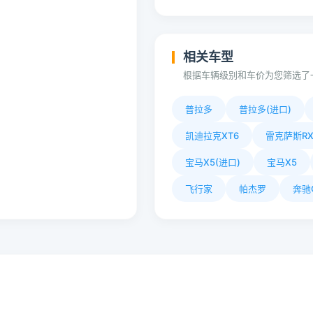
相关车型
根据车辆级别和车价为您筛选了
普拉多
普拉多(进口)
凯迪拉克XT6
雷克萨斯R
宝马X5(进口)
宝马X5
飞行家
帕杰罗
奔驰G