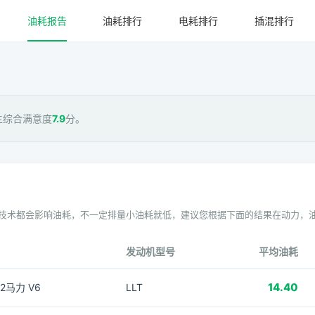
油耗报告
油耗排行
电耗排行
插混排行
主综合满意度
7.9
分。
技术都会影响油耗，不一定排量小油耗就低，建议您根据下面的结果在动力，
发动机型号
平均油耗
14.40
92马力 V6
LLT