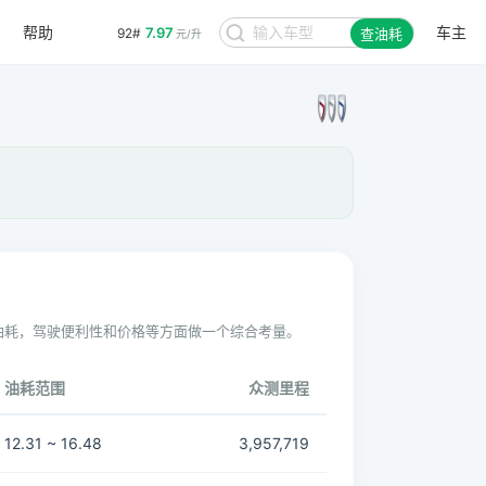
帮助
车主
7.97
92#
查油耗
元/升
油耗，驾驶便利性和价格等方面做一个综合考量。
油耗范围
众测里程
12.31 ~ 16.48
3,957,719