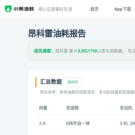
用心记录美好生活
首页
App下载
昂科雷油耗报告
报告摘要：
昂科雷 累计
3,957,719
公里众测数据， 车
汇总数据
查排名
购车参考：影响油耗的因素很多，发动机排量和变速箱
排量
变速箱
发动机
3.6
6挡手自一体
3.6L 2