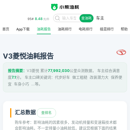
车主
8.48
95#
查油耗
元/升
首页
App下载
油耗报告
油耗排行
电耗排行
插混排行
帮助
V3菱悦油耗报告
报告摘要：
V3菱悦 累计
77,992,030
公里众测数据， 车主综合满意
度
7.1
分。 车主口碑关键词：代步好车 做工粗糙 改装潜力大 保养便
宜 车身小巧 ...等。
汇总数据
查排名
购车参考：影响油耗的因素很多，发动机排量和变速箱技术都
会影响油耗，不一定排量小油耗就低，建议您根据下面的结果