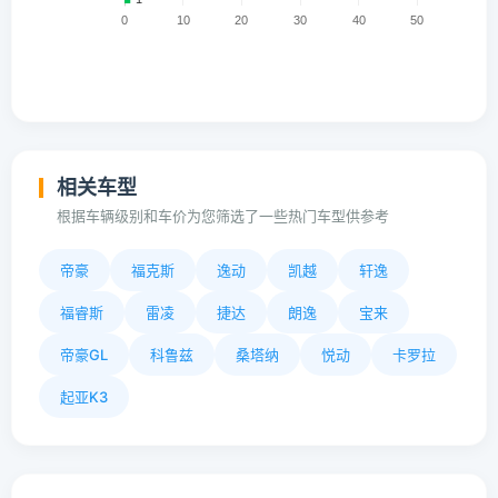
相关车型
根据车辆级别和车价为您筛选了一些热门车型供参考
帝豪
福克斯
逸动
凯越
轩逸
福睿斯
雷凌
捷达
朗逸
宝来
帝豪GL
科鲁兹
桑塔纳
悦动
卡罗拉
起亚K3