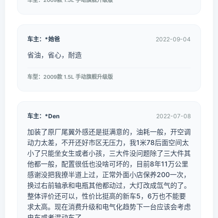
车型：2009款 1.5L 手动旗舰升级版
车主：*她爸
2022-09-04
省油，省心，耐造
车型：2009款 1.5L 手动旗舰升级版
车主：*Den
2022-07-08
加装了原厂尾翼外感还是挺满意的，油耗一般，开空调
动力太差，不开还好市区无压力，我1米78后面空间太
小了只能坐女生或者小孩，三大件没问题除了三大件其
他都一般，配置很低也没啥可坏的，目前8年11万公里
感谢没把我撩半道上过，正常外面小店保养200一次，
换过右前轴承和电瓶其他都动过，大灯改成氙气的了。
整体评价还可以，性价比挺高的新车5，6万也不能要
求太高。现在消费升级和电气化趋势下一台应该会考虑
电车或者混动车了