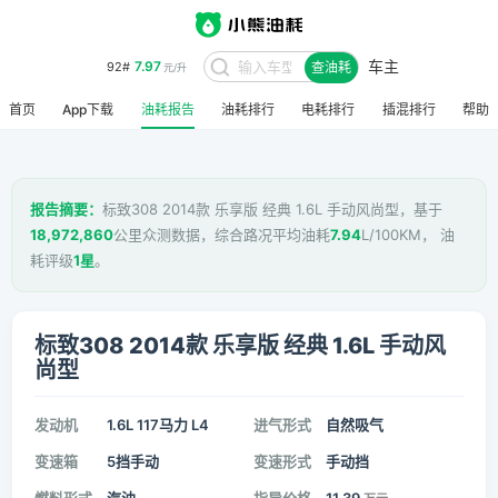
车主
7.97
92#
查油耗
元/升
首页
App下载
油耗报告
油耗排行
电耗排行
插混排行
帮助
报告摘要：
标致308 2014款 乐享版 经典 1.6L 手动风尚型，基于
18,972,860
公里众测数据，综合路况平均油耗
7.94
L/100KM， 油
耗评级
1星
。
标致308 2014款 乐享版 经典 1.6L 手动风
尚型
发动机
1.6L 117马力 L4
进气形式
自然吸气
变速箱
5挡手动
变速形式
手动挡