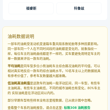
福睿斯
科鲁兹
油耗数据说明
一部车的油耗受发动机变速箱车重风阻系数轮胎等多种因素影响。
同一部车同一个人在不同时间段的油耗都是变化的，就象指纹一
样，每位车主的油耗曲线都是不一样的，买车要避免用特定车主的
单一数据来评估一款车的油耗。
平均油耗
是同车型多位小熊油耗车主综合路况油耗的平均值，可以
相对真实地反应一款车的综合油耗水平。10名车主以上的数据就具
有参考价值了，参考车友数量越大越准确。
低油耗高油耗值
是这款车的油耗一般浮动区间，同一车型，有些车
主油耗高，有些车主油耗低，不同的城市油耗也有变化，80%车主
的 实际油耗是在浮动区间以内的。
部分早期车型有些样本没有总里程数据，已从统计图中忽略。
查看整个车系的油耗报告，请点击这里:
标致308 油耗报告