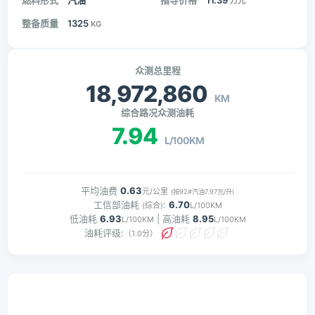
燃料形式
汽油
指导价格
11.39
万元
整备质量
1325
KG
众测总里程
18,972,860
KM
综合路况众测油耗
7.94
L/100KM
平均油费
0.63
元/公里
(按92#汽油7.97元/升)
工信部油耗
:
6.70
(综合)
L/100KM
低油耗
6.93
| 高油耗
8.95
L/100KM
L/100KM
油耗评级:
（1.0分）