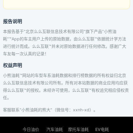
报告说明
本报告基于"北京么么互联信息技术有限公司"旗下产品"小熊油
耗"™App的车主用户上传的原始数据，由么么互联™依据统计学方法
进行统计而成。么么互联™并未对原始数据进行任何修改。感谢广大
车友每一次认真的记录！
权益声明
小熊油耗™网站的车型车系油耗数据和排行榜数据的所有权益归北京
么么互联信息技术有限公司所有。所有对本站数据的商业应用均应获
得么么互联™的授权。未经许可使用，么么互联™有权追究相应侵权责
任。
客服联系"小熊油耗的熊大"（微信号：xxnh-xd）。
今日油价
汽车油耗
摩托车油耗
EV电耗