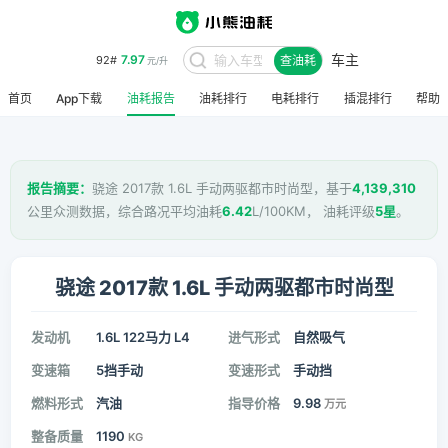
车主
7.97
92#
查油耗
元/升
首页
App下载
油耗报告
油耗排行
电耗排行
插混排行
帮助
报告摘要：
骁途 2017款 1.6L 手动两驱都市时尚型，基于
4,139,310
公里众测数据，综合路况平均油耗
6.42
L/100KM， 油耗评级
5星
。
骁途 2017款 1.6L 手动两驱都市时尚型
发动机
1.6L 122马力 L4
进气形式
自然吸气
变速箱
5挡手动
变速形式
手动挡
燃料形式
汽油
指导价格
9.98
万元
整备质量
1190
KG