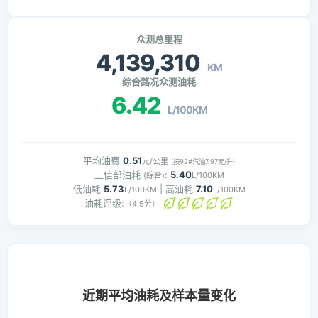
众测总里程
4,139,310
KM
综合路况众测油耗
6.42
L/100KM
平均油费
0.51
元/公里
(按92#汽油7.97元/升)
工信部油耗
:
5.40
(综合)
L/100KM
低油耗
5.73
| 高油耗
7.10
L/100KM
L/100KM
油耗评级:
（4.5分）