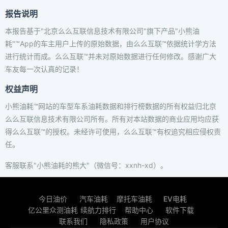
报告说明
本报告基于"北京么么互联信息技术有限公司"旗下产品"小熊油
耗"™App的车主用户上传的原始数据，由么么互联™依据统计学方法
进行统计而成。么么互联™并未对原始数据进行任何修改。感谢广大
车友每一次认真的记录！
权益声明
小熊油耗™网站的车型车系油耗数据和排行榜数据的所有权益归北京
么么互联信息技术有限公司所有。所有对本站数据的商业应用均应获
得么么互联™的授权。未经许可使用，么么互联™有权追究相应侵权责
任。
客服联系"小熊油耗的熊大"（微信号：xxnh-xd）。
今日油价
汽车油耗
摩托车油耗
EV电耗
亿公里众测油耗
续航力排行
帮助中心
软件下载
联系我们
隐私政策
用户协议