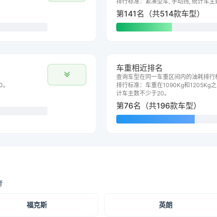
排行标准：紧凑型车, 手动挡, 统计车主
第141名（共514款车型）
车重相近排名
查询车型在同一车重区间内的油耗排行
0。
排行标准：车重在1090Kg和1205Kg之
计车主数不少于20。
第76名（共196款车型）
考
福克斯
英朗