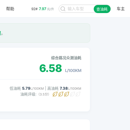
帮助
车主
7.97
92#
查油耗
元/升
星
。
综合路况众测油耗
6.58
L/100KM
低油耗
5.79
| 高油耗
7.38
L/100KM
L/100KM
油耗评级:
（3.5分）