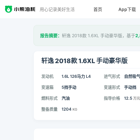
用心记录美好生活
首页
App下载
报告摘要：
轩逸 2018款 1.6XL 手动豪华版，基于
2
轩逸 2018款 1.6XL 手动豪华版
发动机
1.6L 126马力 L4
进气形式
自然吸
变速箱
5挡手动
变速形式
手动挡
燃料形式
汽油
指导价格
12.5
万元
整备质量
1204
KG