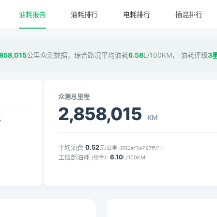
油耗报告
油耗排行
电耗排行
插混排行
,858,015
公里众测数据，综合路况平均油耗
6.58
L/100KM， 油耗评级
3
众测总里程
2,858,015
KM
气
平均油费
0.52
元/公里
(按92#汽油7.97元/升)
工信部油耗
:
6.10
(综合)
L/100KM