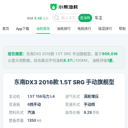
车主
8.48
95#
查油耗
元/升
首页
App下载
油耗报告
油耗排行
电耗排行
插混排行
帮助
报告摘要：
东南DX3 2016款 1.5T SRG 手动旗舰型，基于
909,016
公里众测数据，综合路况平均油耗
8.37
L/100KM， 油耗评级
1星
。
东南DX3 2016款 1.5T SRG 手动旗舰型
发动机
1.5T 156马力 L4
进气形式
涡轮增压
变速箱
6挡手动
变速形式
手动挡
燃料形式
汽油
指导价格
9.29
万元
整备质量
1350
KG