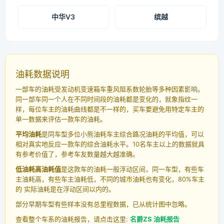
中华V3
缤越
油耗数据说明
一部车的油耗受发动机变速箱车重风阻系数轮胎等多种因素影响。
同一部车同一个人在不同时间段的油耗都是变化的，就象指纹一
样，每位车主的油耗曲线都是不一样的，买车要避免用特定车主的
单一数据来评估一款车的油耗。
平均油耗
是同车型多位小熊油耗车主综合路况油耗的平均值，可以
相对真实地反应一款车的综合油耗水平。10名车主以上的数据就具
有参考价值了，参考车友数量越大越准确。
低油耗高油耗值
是这款车的油耗一般浮动区间，同一车型，有些车
主油耗高，有些车主油耗低，不同的城市油耗也有变化，80%车主
的 实际油耗是在浮动区间以内的。
部分早期车型有些样本没有总里程数据，已从统计图中忽略。
查看整个车系的油耗报告，请点击这里:
名爵ZS 油耗报告