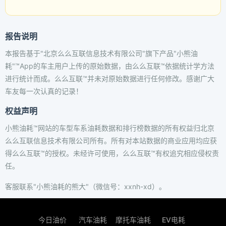
报告说明
本报告基于"北京么么互联信息技术有限公司"旗下产品"小熊油
耗"™App的车主用户上传的原始数据，由么么互联™依据统计学方法
进行统计而成。么么互联™并未对原始数据进行任何修改。感谢广大
车友每一次认真的记录！
权益声明
小熊油耗™网站的车型车系油耗数据和排行榜数据的所有权益归北京
么么互联信息技术有限公司所有。所有对本站数据的商业应用均应获
得么么互联™的授权。未经许可使用，么么互联™有权追究相应侵权责
任。
客服联系"小熊油耗的熊大"（微信号：xxnh-xd）。
今日油价
汽车油耗
摩托车油耗
EV电耗