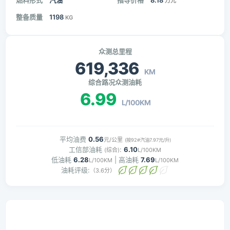
燃料形式
汽油
指导价格
8.18
万元
整备质量
1198
KG
众测总里程
619,336
KM
综合路况众测油耗
6.99
L/100KM
平均油费
0.56
元/公里
(按92#汽油7.97元/升)
工信部油耗
:
6.10
(综合)
L/100KM
低油耗
6.28
| 高油耗
7.69
L/100KM
L/100KM
油耗评级:
（3.6分）