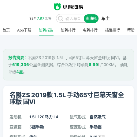
车主
7.97
92#
查油耗
元/升
首页
App下载
油耗报告
油耗排行
电耗排行
插混排行
帮助
报告摘要：
名爵ZS 2019款 1.5L 手动65寸巨幕天窗全球版 国VI，基
于
619,336
公里众测数据，综合路况平均油耗
6.99
L/100KM， 油耗
评级
4星
。
名爵ZS 2019款 1.5L 手动65寸巨幕天窗全
球版 国VI
发动机
1.5L 120马力 L4
进气形式
自然吸气
变速箱
5挡手动
变速形式
手动挡