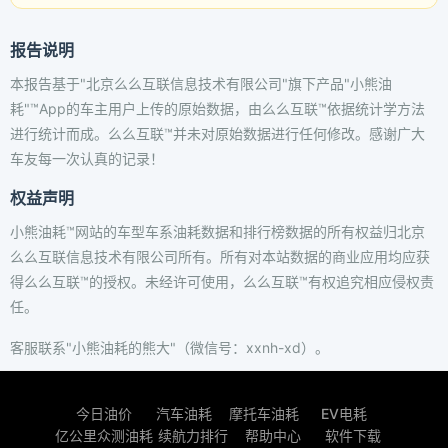
报告说明
本报告基于"北京么么互联信息技术有限公司"旗下产品"小熊油
耗"™App的车主用户上传的原始数据，由么么互联™依据统计学方法
进行统计而成。么么互联™并未对原始数据进行任何修改。感谢广大
车友每一次认真的记录！
权益声明
小熊油耗™网站的车型车系油耗数据和排行榜数据的所有权益归北京
么么互联信息技术有限公司所有。所有对本站数据的商业应用均应获
得么么互联™的授权。未经许可使用，么么互联™有权追究相应侵权责
任。
客服联系"小熊油耗的熊大"（微信号：xxnh-xd）。
今日油价
汽车油耗
摩托车油耗
EV电耗
亿公里众测油耗
续航力排行
帮助中心
软件下载