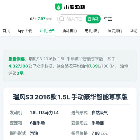
车主
7.97
92#
查油耗
元/升
首页
App下载
油耗报告
油耗排行
电耗排行
插混排行
帮助
报告摘要：
瑞风S3 2016款 1.5L 手动豪华智能尊享版，基于
4,327,108
公里众测数据，综合路况平均油耗
7.39
L/100KM， 油耗
评级
3星
。
瑞风S3 2016款 1.5L 手动豪华智能尊享版
发动机
1.5L 113马力 L4
进气形式
自然吸气
变速箱
6挡手动
变速形式
手动挡
燃料形式
汽油
指导价格
7.88
万元