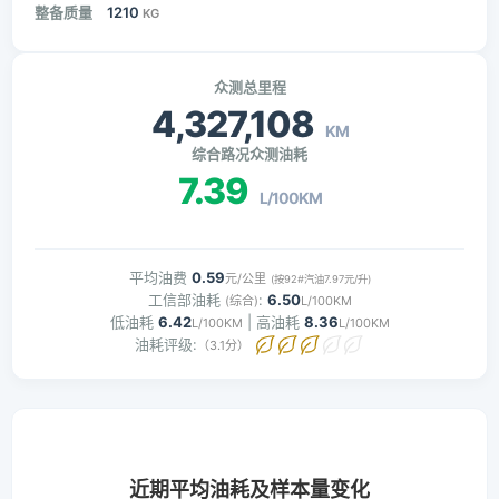
整备质量
1210
KG
众测总里程
4,327,108
KM
综合路况众测油耗
7.39
L/100KM
平均油费
0.59
元/公里
(按92#汽油7.97元/升)
工信部油耗
:
6.50
(综合)
L/100KM
低油耗
6.42
| 高油耗
8.36
L/100KM
L/100KM
油耗评级:
（3.1分）