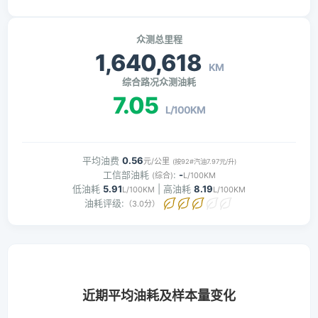
众测总里程
1,640,618
KM
综合路况众测油耗
7.05
L/100KM
平均油费
0.56
元/公里
(按92#汽油7.97元/升)
工信部油耗
:
-
(综合)
L/100KM
低油耗
5.91
| 高油耗
8.19
L/100KM
L/100KM
油耗评级:
（3.0分）