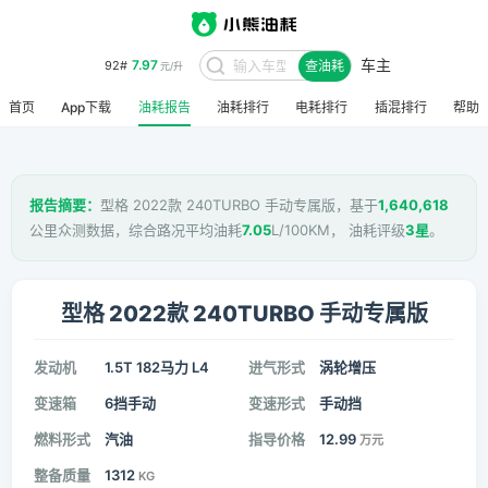
7.97
92#
元/升
车主
查油耗
8.48
95#
元/升
首页
App下载
油耗报告
油耗排行
电耗排行
插混排行
帮助
报告摘要：
型格 2022款 240TURBO 手动专属版，基于
1,640,618
公里众测数据，综合路况平均油耗
7.05
L/100KM， 油耗评级
3星
。
型格 2022款 240TURBO 手动专属版
发动机
1.5T 182马力 L4
进气形式
涡轮增压
变速箱
6挡手动
变速形式
手动挡
燃料形式
汽油
指导价格
12.99
万元
整备质量
1312
KG