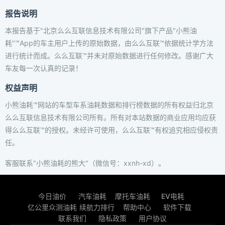
报告说明
本报告基于"北京么么互联信息技术有限公司"旗下产品"小熊油
耗"™App的车主用户上传的原始数据，由么么互联™依据统计学方法
进行统计而成。么么互联™并未对原始数据进行任何修改。感谢广大
车友每一次认真的记录！
权益声明
小熊油耗™网站的车型车系油耗数据和排行榜数据的所有权益归北京
么么互联信息技术有限公司所有。所有对本站数据的商业应用均应获
得么么互联™的授权。未经许可使用，么么互联™有权追究相应侵权责
任。
客服联系"小熊油耗的熊大"（微信号：xxnh-xd）。
今日油价
汽车油耗
摩托车油耗
EV电耗
亿公里众测油耗
续航力排行
帮助中心
软件下载
联系我们
隐私政策
用户协议