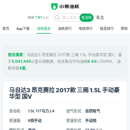
车主
7.97
92#
查油耗
元/升
首页
App下载
油耗报告
油耗排行
电耗排行
插混排行
帮助
报告摘要：
马自达3 昂克赛拉 2017款 三厢 1.5L 手动豪华型 国V，基
于
5,041,445
公里众测数据，综合路况平均油耗
6.43
L/100KM， 油
耗评级
4星
。
马自达3 昂克赛拉 2017款 三厢 1.5L 手动豪
华型 国V
发动机
1.5L 117马力 L4
进气形式
自然吸气
变速箱
6挡手动
变速形式
手动挡