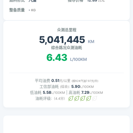
燃料形式
汽油
指导价格
12.89
万元
整备质量
-
KG
众测总里程
5,041,445
KM
综合路况众测油耗
6.43
L/100KM
平均油费
0.51
元/公里
(按92#汽油7.97元/升)
工信部油耗
:
5.90
(综合)
L/100KM
低油耗
5.58
| 高油耗
7.29
L/100KM
L/100KM
油耗评级:
（4.4分）