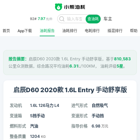
车主
7.97
92#
查油耗
元/升
首页
App下载
油耗报告
油耗排行
电耗排行
插混排行
帮助
报告摘要：
启辰D60 2020款 1.6L Entry 手动舒享版，基于
810,583
公里众测数据，综合路况平均油耗
6.31
L/100KM， 油耗评级
5星
。
启辰D60 2020款 1.6L Entry 手动舒享版
发动机
1.6L 126马力 L4
进气形式
自然吸气
变速箱
5挡手动
变速形式
手动挡
燃料形式
汽油
指导价格
6.98
万元
整备质量
1204
KG