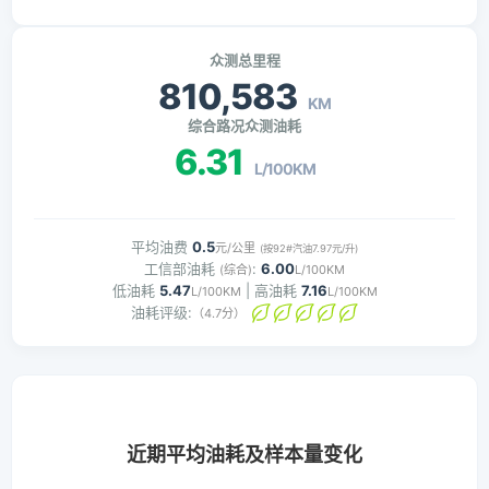
众测总里程
810,583
KM
综合路况众测油耗
6.31
L/100KM
平均油费
0.5
元/公里
(按92#汽油7.97元/升)
工信部油耗
:
6.00
(综合)
L/100KM
低油耗
5.47
| 高油耗
7.16
L/100KM
L/100KM
油耗评级:
（4.7分）