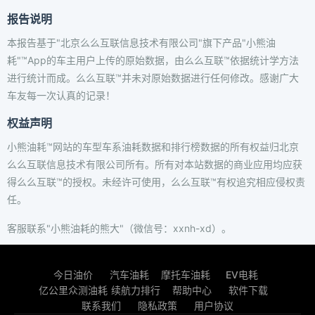
报告说明
本报告基于"北京么么互联信息技术有限公司"旗下产品"小熊油
耗"™App的车主用户上传的原始数据，由么么互联™依据统计学方法
进行统计而成。么么互联™并未对原始数据进行任何修改。感谢广大
车友每一次认真的记录！
权益声明
小熊油耗™网站的车型车系油耗数据和排行榜数据的所有权益归北京
么么互联信息技术有限公司所有。所有对本站数据的商业应用均应获
得么么互联™的授权。未经许可使用，么么互联™有权追究相应侵权责
任。
客服联系"小熊油耗的熊大"（微信号：xxnh-xd）。
今日油价
汽车油耗
摩托车油耗
EV电耗
亿公里众测油耗
续航力排行
帮助中心
软件下载
联系我们
隐私政策
用户协议