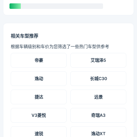
相关车型推荐
根据车辆级别和车价为您筛选了一些热门车型供参考
帝豪
艾瑞泽5
逸动
长城C30
捷达
远景
V3菱悦
奇瑞A3
速锐
逸动XT