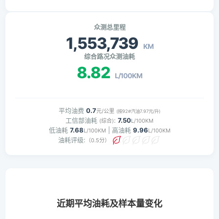
众测总里程
1,553,739
KM
综合路况众测油耗
8.82
L/100KM
平均油费
0.7
元/公里
(按92#汽油7.97元/升)
工信部油耗
:
7.50
(综合)
L/100KM
低油耗
7.68
| 高油耗
9.96
L/100KM
L/100KM
油耗评级:
（0.5分）