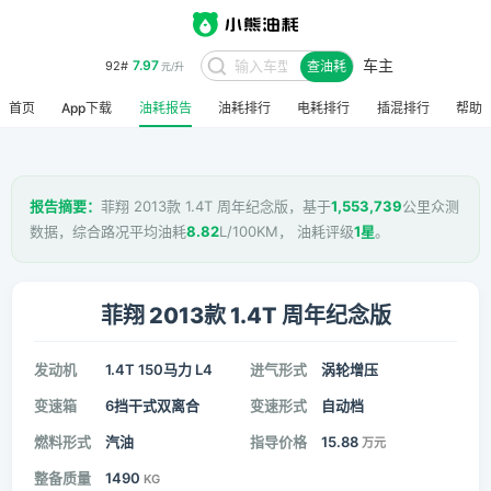
车主
7.97
92#
查油耗
元/升
首页
App下载
油耗报告
油耗排行
电耗排行
插混排行
帮助
报告摘要：
菲翔 2013款 1.4T 周年纪念版，基于
1,553,739
公里众测
数据，综合路况平均油耗
8.82
L/100KM， 油耗评级
1星
。
菲翔 2013款 1.4T 周年纪念版
发动机
1.4T 150马力 L4
进气形式
涡轮增压
变速箱
6挡干式双离合
变速形式
自动档
燃料形式
汽油
指导价格
15.88
万元
整备质量
1490
KG