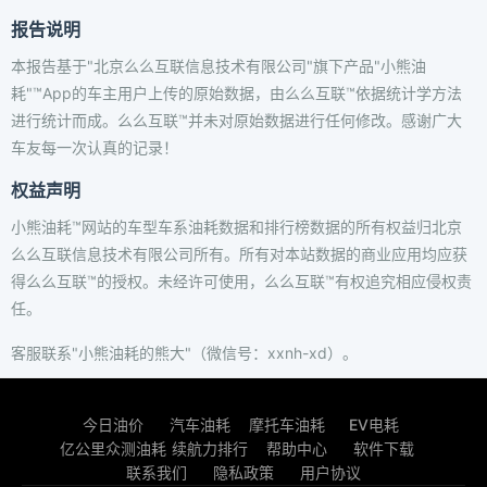
报告说明
本报告基于"北京么么互联信息技术有限公司"旗下产品"小熊油
耗"™App的车主用户上传的原始数据，由么么互联™依据统计学方法
进行统计而成。么么互联™并未对原始数据进行任何修改。感谢广大
车友每一次认真的记录！
权益声明
小熊油耗™网站的车型车系油耗数据和排行榜数据的所有权益归北京
么么互联信息技术有限公司所有。所有对本站数据的商业应用均应获
得么么互联™的授权。未经许可使用，么么互联™有权追究相应侵权责
任。
客服联系"小熊油耗的熊大"（微信号：xxnh-xd）。
今日油价
汽车油耗
摩托车油耗
EV电耗
亿公里众测油耗
续航力排行
帮助中心
软件下载
联系我们
隐私政策
用户协议