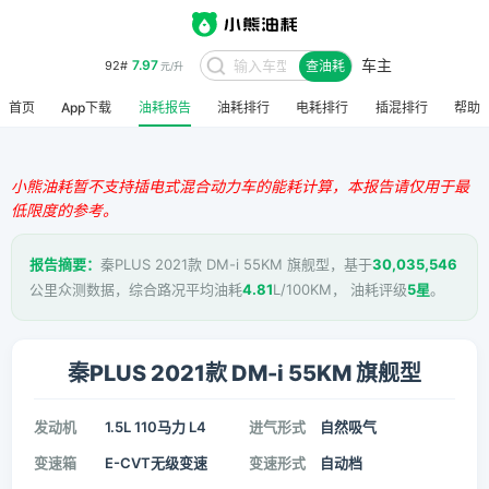
车主
7.97
92#
查油耗
元/升
首页
App下载
油耗报告
油耗排行
电耗排行
插混排行
帮助
小熊油耗暂不支持插电式混合动力车的能耗计算，本报告请仅用于最
低限度的参考。
报告摘要：
秦PLUS 2021款 DM-i 55KM 旗舰型，基于
30,035,546
公里众测数据，综合路况平均油耗
4.81
L/100KM， 油耗评级
5星
。
秦PLUS 2021款 DM-i 55KM 旗舰型
发动机
1.5L 110马力 L4
进气形式
自然吸气
变速箱
E-CVT无级变速
变速形式
自动档