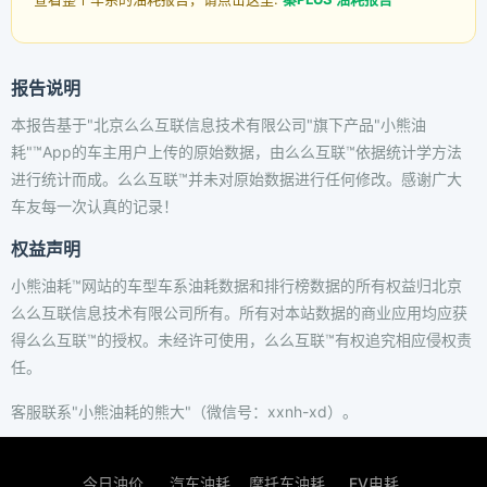
报告说明
本报告基于"北京么么互联信息技术有限公司"旗下产品"小熊油
耗"™App的车主用户上传的原始数据，由么么互联™依据统计学方法
进行统计而成。么么互联™并未对原始数据进行任何修改。感谢广大
车友每一次认真的记录！
权益声明
小熊油耗™网站的车型车系油耗数据和排行榜数据的所有权益归北京
么么互联信息技术有限公司所有。所有对本站数据的商业应用均应获
得么么互联™的授权。未经许可使用，么么互联™有权追究相应侵权责
任。
客服联系"小熊油耗的熊大"（微信号：xxnh-xd）。
今日油价
汽车油耗
摩托车油耗
EV电耗