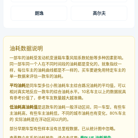
朗逸
高尔夫
油耗数据说明
一部车的油耗受发动机变速箱车重风阻系数轮胎等多种因素影响。
同一部车同一个人在不同时间段的油耗都是变化的，就象指纹一
样，每位车主的油耗曲线都是不一样的，买车要避免用特定车主的
单一数据来评估一款车的油耗。
平均油耗
是同车型多位小熊油耗车主综合路况油耗的平均值，可以
相对真实地反应一款车的综合油耗水平。10名车主以上的数据就具
有参考价值了，参考车友数量越大越准确。
低油耗高油耗值
是这款车的油耗一般浮动区间，同一车型，有些车
主油耗高，有些车主油耗低，不同的城市油耗也有变化，80%车主
的 实际油耗是在浮动区间以内的。
部分早期车型有些样本没有总里程数据，已从统计图中忽略。
查看整个车系的油耗报告，请点击这里:
秦PLUS 油耗报告