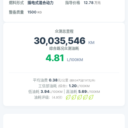
燃料形式
插电式混合动力
指导价格
12.78
万元
整备质量
1500
KG
众测总里程
30,035,546
KM
综合路况众测油耗
4.81
L/100KM
平均油费
0.38
元/公里
(按92#汽油7.97元/升)
工信部油耗
:
1.20
(综合)
L/100KM
低油耗
3.94
| 高油耗
5.69
L/100KM
L/100KM
油耗评级:
（4.9分）