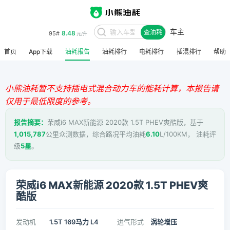
车主
8.48
95#
查油耗
元/升
首页
App下载
油耗报告
油耗排行
电耗排行
插混排行
帮助
小熊油耗暂不支持插电式混合动力车的能耗计算，本报告请
仅用于最低限度的参考。
报告摘要：
荣威i6 MAX新能源 2020款 1.5T PHEV爽酷版，基于
1,015,787
公里众测数据，综合路况平均油耗
6.10
L/100KM， 油耗评
级
5星
。
荣威i6 MAX新能源 2020款 1.5T PHEV爽
酷版
发动机
1.5T 169马力 L4
进气形式
涡轮增压