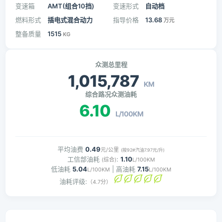
变速箱
AMT(组合10挡)
变速形式
自动档
燃料形式
插电式混合动力
指导价格
13.68
万元
整备质量
1515
KG
众测总里程
1,015,787
KM
综合路况众测油耗
6.10
L/100KM
平均油费
0.49
元/公里
(按92#汽油7.97元/升)
工信部油耗
:
1.10
(综合)
L/100KM
低油耗
5.04
| 高油耗
7.15
L/100KM
L/100KM
油耗评级:
（4.7分）