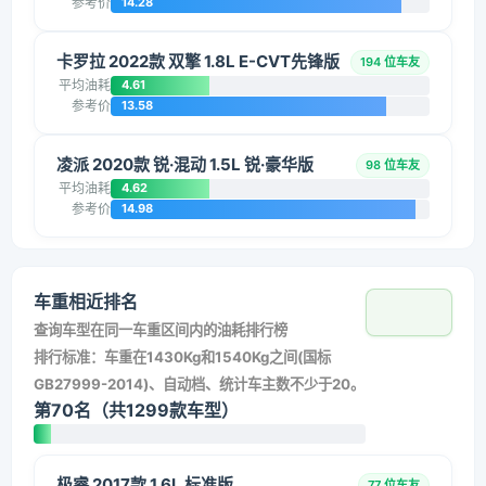
参考价
14.28
卡罗拉 2022款 双擎 1.8L E-CVT先锋版
194 位车友
平均油耗
4.61
参考价
13.58
凌派 2020款 锐·混动 1.5L 锐·豪华版
98 位车友
平均油耗
4.62
参考价
14.98
车重相近排名
查询车型在同一车重区间内的油耗排行榜
排行标准：车重在1430Kg和1540Kg之间(国标
GB27999-2014)、自动档、统计车主数不少于20。
第70名（共1299款车型）
极睿 2017款 1.6L 标准版
77 位车友