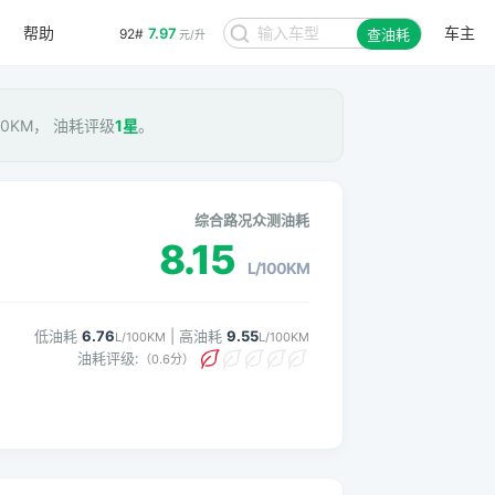
帮助
车主
7.97
92#
查油耗
元/升
100KM， 油耗评级
1星
。
综合路况众测油耗
8.15
L/100KM
低油耗
6.76
| 高油耗
9.55
L/100KM
L/100KM
油耗评级:
（0.6分）