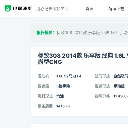
用心记录美好生活
首页
App下载
报告摘要：
标致308 2014款 乐享版 经典 1.6L 
标致308 2014款 乐享版 经典 1.6L
尚型CNG
发动机
1.6L 92马力 L4
进气形式
自然吸
变速箱
5挡手动
变速形式
手动挡
燃料形式
汽油
指导价格
11.49
万
整备质量
1415
KG