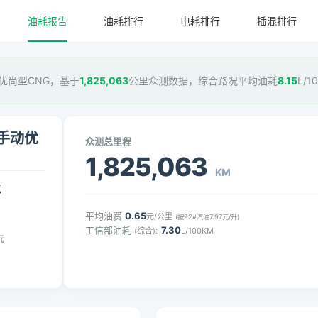
油耗报告
油耗排行
电耗排行
插混排行
手动优尚型CNG，基于
1,825,063
公里众测数据，综合路况平均油耗
8.15
L/
 手动优
众测总里程
1,825,063
KM
气
平均油费
0.65
元/公里
(按92#汽油7.97元/升)
工信部油耗
:
7.30
(综合)
L/100KM
元