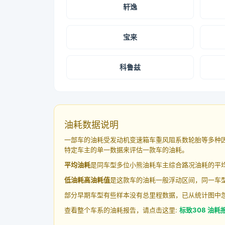
轩逸
宝来
科鲁兹
油耗数据说明
一部车的油耗受发动机变速箱车重风阻系数轮胎等多种
特定车主的单一数据来评估一款车的油耗。
平均油耗
是同车型多位小熊油耗车主综合路况油耗的平
低油耗高油耗值
是这款车的油耗一般浮动区间，同一车型
部分早期车型有些样本没有总里程数据，已从统计图中
查看整个车系的油耗报告，请点击这里:
标致308 油耗