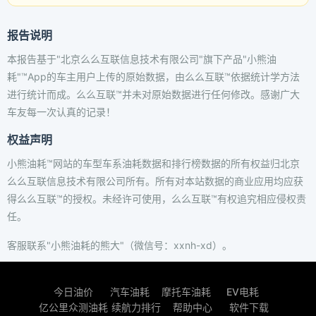
报告说明
本报告基于"北京么么互联信息技术有限公司"旗下产品"小熊油
耗"™App的车主用户上传的原始数据，由么么互联™依据统计学方法
进行统计而成。么么互联™并未对原始数据进行任何修改。感谢广大
车友每一次认真的记录！
权益声明
小熊油耗™网站的车型车系油耗数据和排行榜数据的所有权益归北京
么么互联信息技术有限公司所有。所有对本站数据的商业应用均应获
得么么互联™的授权。未经许可使用，么么互联™有权追究相应侵权责
任。
客服联系"小熊油耗的熊大"（微信号：xxnh-xd）。
今日油价
汽车油耗
摩托车油耗
EV电耗
亿公里众测油耗
续航力排行
帮助中心
软件下载