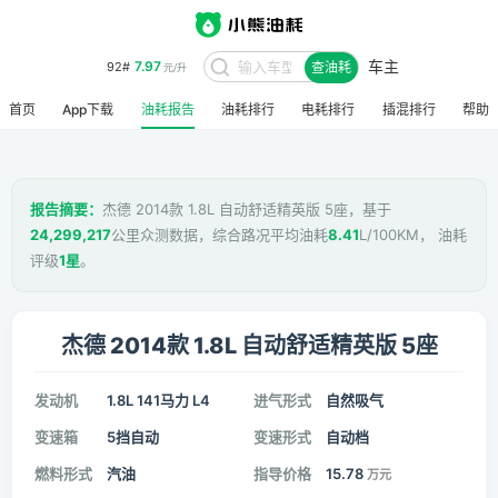
车主
7.97
92#
查油耗
元/升
首页
App下载
油耗报告
油耗排行
电耗排行
插混排行
帮助
报告摘要：
杰德 2014款 1.8L 自动舒适精英版 5座，基于
24,299,217
公里众测数据，综合路况平均油耗
8.41
L/100KM， 油耗
评级
1星
。
杰德 2014款 1.8L 自动舒适精英版 5座
发动机
1.8L 141马力 L4
进气形式
自然吸气
变速箱
5挡自动
变速形式
自动档
燃料形式
汽油
指导价格
15.78
万元