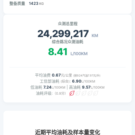
整备质量
1423
KG
众测总里程
24,299,217
KM
综合路况众测油耗
8.41
L/100KM
平均油费
0.67
元/公里
(按92#汽油7.97元/升)
工信部油耗
:
6.90
(综合)
L/100KM
低油耗
7.24
| 高油耗
9.57
L/100KM
L/100KM
油耗评级:
（0.9分）