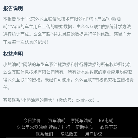
报告说明
本报告基于"北京么么互联信息技术有限公司"旗下产品"小熊油
耗"™App的车主用户上传的原始数据，由么么互联™依据统计学方法
进行统计而成。么么互联™并未对原始数据进行任何修改。感谢广大
车友每一次认真的记录！
权益声明
小熊油耗™网站的车型车系油耗数据和排行榜数据的所有权益归北京
么么互联信息技术有限公司所有。所有对本站数据的商业应用均应获
得么么互联™的授权。未经许可使用，么么互联™有权追究相应侵权责
任。
客服联系"小熊油耗的熊大"（微信号：xxnh-xd）。
今日油价
汽车油耗
摩托车油耗
EV电耗
亿公里众测油耗
续航力排行
帮助中心
软件下载
联系我们
隐私政策
用户协议