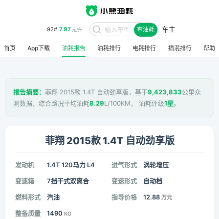
车主
7.97
92#
查油耗
元/升
首页
App下载
油耗报告
油耗排行
电耗排行
插混排行
帮助
报告摘要：
菲翔 2015款 1.4T 自动劲享版，基于
9,423,833
公里众
测数据，综合路况平均油耗
8.29
L/100KM， 油耗评级
1星
。
菲翔 2015款 1.4T 自动劲享版
发动机
1.4T 120马力 L4
进气形式
涡轮增压
变速箱
7挡干式双离合
变速形式
自动档
燃料形式
汽油
指导价格
12.88
万元
整备质量
1490
KG