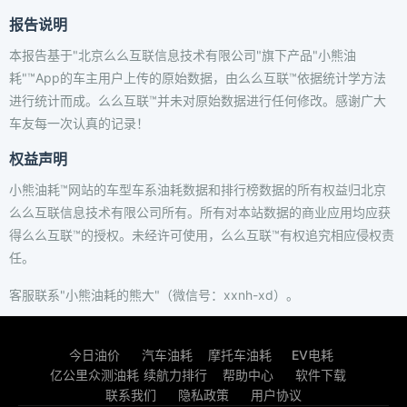
报告说明
本报告基于"北京么么互联信息技术有限公司"旗下产品"小熊油
耗"™App的车主用户上传的原始数据，由么么互联™依据统计学方法
进行统计而成。么么互联™并未对原始数据进行任何修改。感谢广大
车友每一次认真的记录！
权益声明
小熊油耗™网站的车型车系油耗数据和排行榜数据的所有权益归北京
么么互联信息技术有限公司所有。所有对本站数据的商业应用均应获
得么么互联™的授权。未经许可使用，么么互联™有权追究相应侵权责
任。
客服联系"小熊油耗的熊大"（微信号：xxnh-xd）。
今日油价
汽车油耗
摩托车油耗
EV电耗
亿公里众测油耗
续航力排行
帮助中心
软件下载
联系我们
隐私政策
用户协议