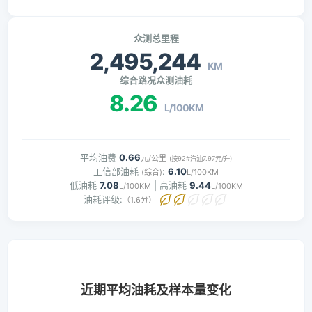
众测总里程
2,495,244
KM
综合路况众测油耗
8.26
L/100KM
平均油费
0.66
元/公里
(按92#汽油7.97元/升)
工信部油耗
:
6.10
(综合)
L/100KM
低油耗
7.08
| 高油耗
9.44
L/100KM
L/100KM
油耗评级:
（1.6分）