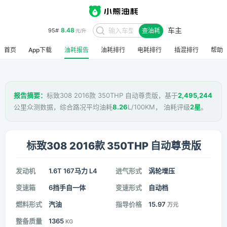
车主
8.48
95#
查油耗
元/升
首页
App下载
油耗报告
油耗排行
电耗排行
插混排行
帮助
报告摘要：
标致308 2016款 350THP 自动尊贵版，基于
2,495,244
公里众测数据，综合路况平均油耗
8.26
L/100KM， 油耗评级
2星
。
标致308 2016款 350THP 自动尊贵版
发动机
1.6T 167马力 L4
进气形式
涡轮增压
变速箱
6挡手自一体
变速形式
自动档
燃料形式
汽油
指导价格
15.97
万元
整备质量
1365
KG