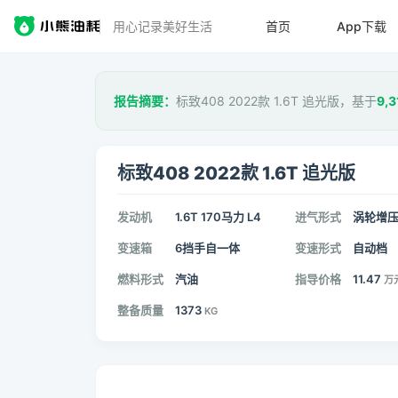
用心记录美好生活
首页
App下载
报告摘要：
标致408 2022款 1.6T 追光版，基于
9,3
标致408 2022款 1.6T 追光版
发动机
1.6T 170马力 L4
进气形式
涡轮增
变速箱
6挡手自一体
变速形式
自动档
燃料形式
汽油
指导价格
11.47
万
整备质量
1373
KG