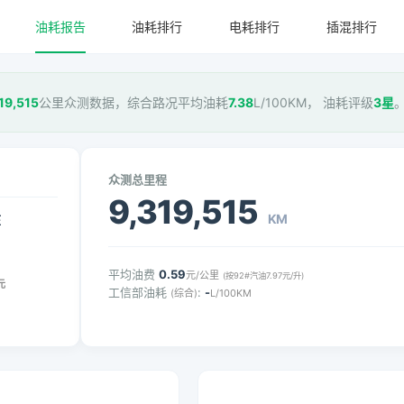
油耗报告
油耗排行
电耗排行
插混排行
19,515
公里众测数据，综合路况平均油耗
7.38
L/100KM， 油耗评级
3星
众测总里程
9,319,515
KM
压
平均油费
0.59
元/公里
(按92#汽油7.97元/升)
元
工信部油耗
:
-
(综合)
L/100KM