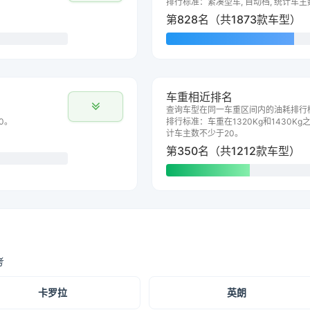
排行标准：紧凑型车, 自动档, 统计车主
第828名（共1873款车型）
车重相近排名
查询车型在同一车重区间内的油耗排行
0。
排行标准：车重在1320Kg和1430Kg之
计车主数不少于20。
第350名（共1212款车型）
考
卡罗拉
英朗