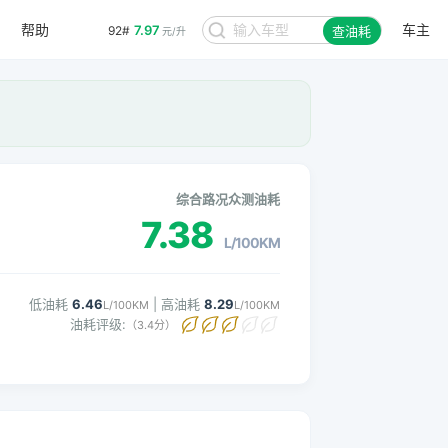
帮助
车主
7.97
92#
查油耗
元/升
。
综合路况众测油耗
7.38
L/100KM
低油耗
6.46
| 高油耗
8.29
L/100KM
L/100KM
油耗评级:
（3.4分）