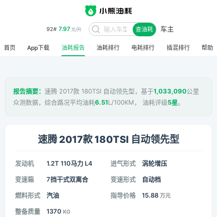
车主
7.97
92#
查油耗
元/升
首页
App下载
油耗报告
油耗排行
电耗排行
插混排行
帮助
报告摘要：
速腾 2017款 180TSI 自动领先型，基于
1,033,090
公里
众测数据，综合路况平均油耗
6.51
L/100KM， 油耗评级
5星
。
速腾 2017款 180TSI 自动领先型
发动机
1.2T 110马力 L4
进气形式
涡轮增压
变速箱
7挡干式双离合
变速形式
自动档
燃料形式
汽油
指导价格
15.88
万元
整备质量
1370
KG