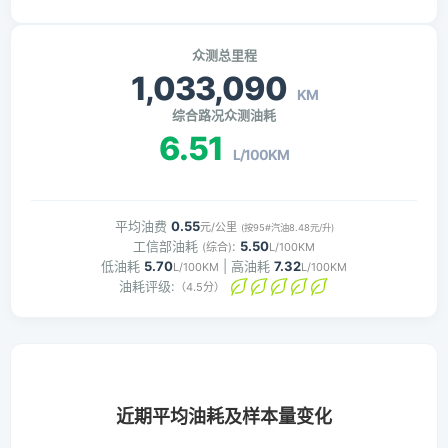
众测总里程
1,033,090
KM
综合路况众测油耗
6.51
L/100KM
平均油费
0.55
元/公里
(按95#汽油8.48元/升)
工信部油耗
:
5.50
(综合)
L/100KM
低油耗
5.70
| 高油耗
7.32
L/100KM
L/100KM
油耗评级:
（4.5分）