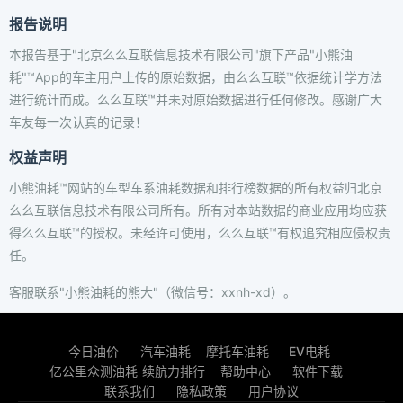
报告说明
本报告基于"北京么么互联信息技术有限公司"旗下产品"小熊油
耗"™App的车主用户上传的原始数据，由么么互联™依据统计学方法
进行统计而成。么么互联™并未对原始数据进行任何修改。感谢广大
车友每一次认真的记录！
权益声明
小熊油耗™网站的车型车系油耗数据和排行榜数据的所有权益归北京
么么互联信息技术有限公司所有。所有对本站数据的商业应用均应获
得么么互联™的授权。未经许可使用，么么互联™有权追究相应侵权责
任。
客服联系"小熊油耗的熊大"（微信号：xxnh-xd）。
今日油价
汽车油耗
摩托车油耗
EV电耗
亿公里众测油耗
续航力排行
帮助中心
软件下载
联系我们
隐私政策
用户协议