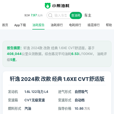
车主
7.97
92#
查油耗
元/升
首页
App下载
油耗报告
油耗排行
电耗排行
插混排行
帮助
报告摘要：
轩逸 2024款 改款 经典 1.6XE CVT舒适版，基于
408,044
公里众测数据，综合路况平均油耗
6.53
L/100KM， 油耗评
级
5星
。
轩逸 2024款 改款 经典 1.6XE CVT舒适版
发动机
1.6L 122马力 L4
进气形式
自然吸气
变速箱
CVT无级变速
变速形式
自动档
燃料形式
汽油
指导价格
10.86
万元