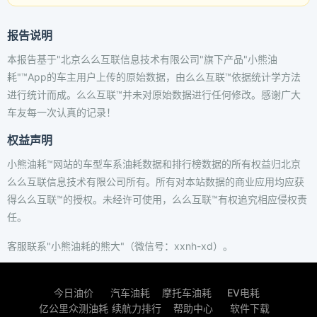
报告说明
本报告基于"北京么么互联信息技术有限公司"旗下产品"小熊油
耗"™App的车主用户上传的原始数据，由么么互联™依据统计学方法
进行统计而成。么么互联™并未对原始数据进行任何修改。感谢广大
车友每一次认真的记录！
权益声明
小熊油耗™网站的车型车系油耗数据和排行榜数据的所有权益归北京
么么互联信息技术有限公司所有。所有对本站数据的商业应用均应获
得么么互联™的授权。未经许可使用，么么互联™有权追究相应侵权责
任。
客服联系"小熊油耗的熊大"（微信号：xxnh-xd）。
今日油价
汽车油耗
摩托车油耗
EV电耗
亿公里众测油耗
续航力排行
帮助中心
软件下载