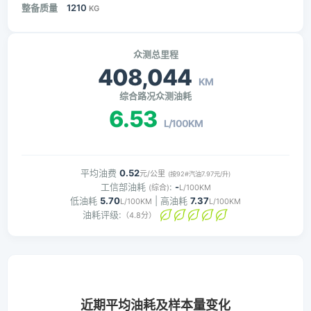
整备质量
1210
KG
众测总里程
408,044
KM
综合路况众测油耗
6.53
L/100KM
平均油费
0.52
元/公里
(按92#汽油7.97元/升)
工信部油耗
:
-
(综合)
L/100KM
低油耗
5.70
| 高油耗
7.37
L/100KM
L/100KM
油耗评级:
（4.8分）