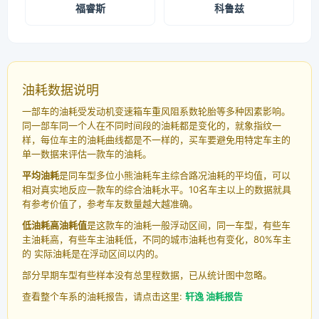
福睿斯
科鲁兹
油耗数据说明
一部车的油耗受发动机变速箱车重风阻系数轮胎等多种因素影响。
同一部车同一个人在不同时间段的油耗都是变化的，就象指纹一
样，每位车主的油耗曲线都是不一样的，买车要避免用特定车主的
单一数据来评估一款车的油耗。
平均油耗
是同车型多位小熊油耗车主综合路况油耗的平均值，可以
相对真实地反应一款车的综合油耗水平。10名车主以上的数据就具
有参考价值了，参考车友数量越大越准确。
低油耗高油耗值
是这款车的油耗一般浮动区间，同一车型，有些车
主油耗高，有些车主油耗低，不同的城市油耗也有变化，80%车主
的 实际油耗是在浮动区间以内的。
部分早期车型有些样本没有总里程数据，已从统计图中忽略。
查看整个车系的油耗报告，请点击这里:
轩逸 油耗报告