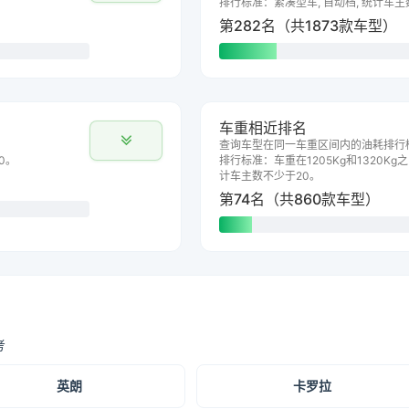
排行标准：紧凑型车, 自动档, 统计车主
第282名（共1873款车型）
车重相近排名
查询车型在同一车重区间内的油耗排行
0。
排行标准：车重在1205Kg和1320Kg之
计车主数不少于20。
第74名（共860款车型）
考
英朗
卡罗拉