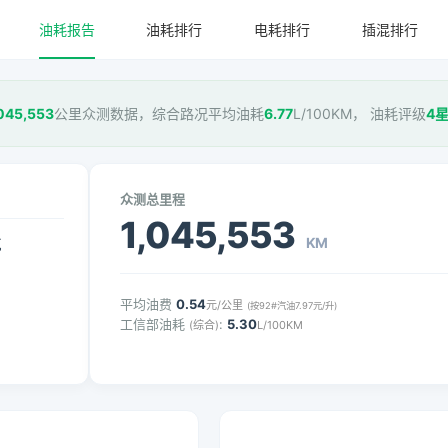
油耗报告
油耗排行
电耗排行
插混排行
,045,553
公里众测数据，综合路况平均油耗
6.77
L/100KM， 油耗评级
4
众测总里程
1,045,553
KM
气
平均油费
0.54
元/公里
(按92#汽油7.97元/升)
工信部油耗
:
5.30
(综合)
L/100KM