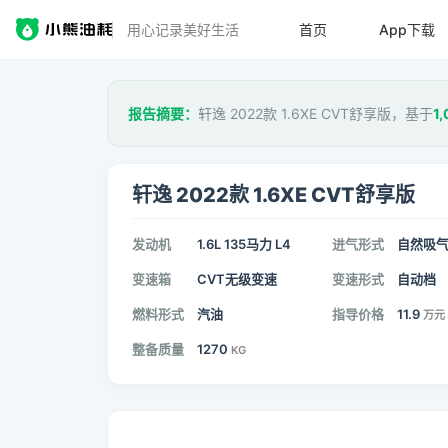
用心记录美好生活
首页
App下载
报告摘要：
轩逸 2022款 1.6XE CVT舒享版，基于
1
轩逸 2022款 1.6XE CVT舒享版
发动机
1.6L 135马力 L4
进气形式
自然吸
变速箱
CVT无级变速
变速形式
自动档
燃料形式
汽油
指导价格
11.9
万元
整备质量
1270
KG