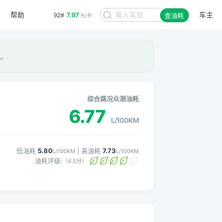
帮助
车主
7.97
92#
查油耗
元/升
星
。
综合路况众测油耗
6.77
L/100KM
低油耗
5.80
| 高油耗
7.73
L/100KM
L/100KM
油耗评级:
（4.5分）