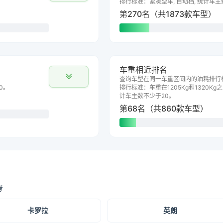
排行标准：紧凑型车, 自动档, 统计车主
第270名（共1873款车型）
车重相近排名
查询车型在同一车重区间内的油耗排行
0。
排行标准：车重在1205Kg和1320Kg之
计车主数不少于20。
第68名（共860款车型）
考
卡罗拉
英朗