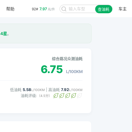
帮助
车主
7.97
92#
查油耗
元/升
级
4星
。
综合路况众测油耗
6.75
L/100KM
低油耗
5.58
| 高油耗
7.92
L/100KM
L/100KM
油耗评级:
（4.5分）