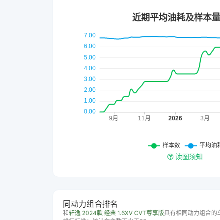
读图须知
同动力组合排名
和
轩逸 2024款 经典 1.6XV CVT尊享版
具有相同动力组合的