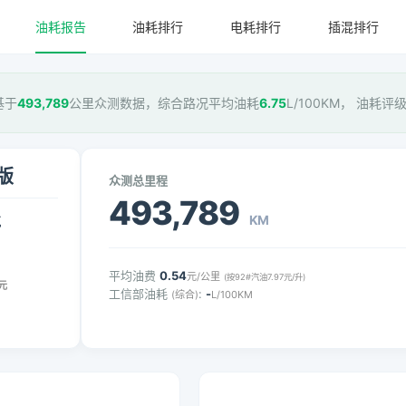
油耗报告
油耗排行
电耗排行
插混排行
基于
493,789
公里众测数据，综合路况平均油耗
6.75
L/100KM， 油耗评
享版
众测总里程
493,789
KM
气
平均油费
0.54
元/公里
(按92#汽油7.97元/升)
元
工信部油耗
:
-
(综合)
L/100KM