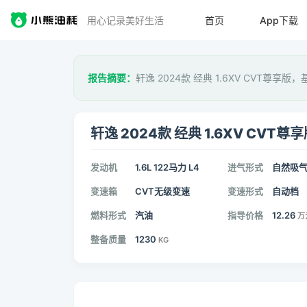
用心记录美好生活
首页
App下载
报告摘要：
轩逸 2024款 经典 1.6XV CVT尊享版，
轩逸 2024款 经典 1.6XV CVT尊
发动机
1.6L 122马力 L4
进气形式
自然吸
变速箱
CVT无级变速
变速形式
自动档
燃料形式
汽油
指导价格
12.26
万
整备质量
1230
KG