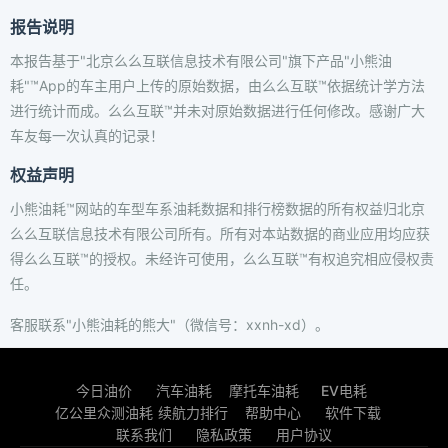
报告说明
本报告基于"北京么么互联信息技术有限公司"旗下产品"小熊油
耗"™App的车主用户上传的原始数据，由么么互联™依据统计学方法
进行统计而成。么么互联™并未对原始数据进行任何修改。感谢广大
车友每一次认真的记录！
权益声明
小熊油耗™网站的车型车系油耗数据和排行榜数据的所有权益归北京
么么互联信息技术有限公司所有。所有对本站数据的商业应用均应获
得么么互联™的授权。未经许可使用，么么互联™有权追究相应侵权责
任。
客服联系"小熊油耗的熊大"（微信号：xxnh-xd）。
今日油价
汽车油耗
摩托车油耗
EV电耗
亿公里众测油耗
续航力排行
帮助中心
软件下载
联系我们
隐私政策
用户协议