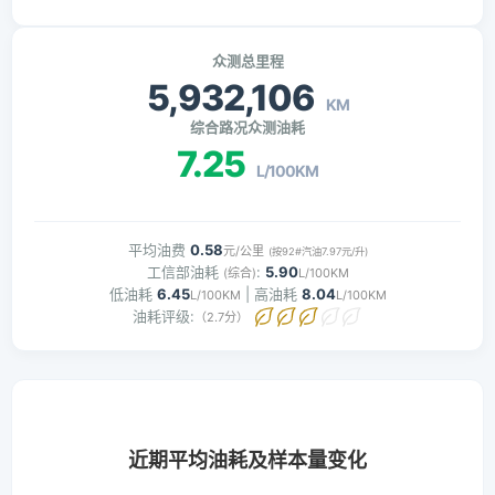
众测总里程
5,932,106
KM
综合路况众测油耗
7.25
L/100KM
平均油费
0.58
元/公里
(按92#汽油7.97元/升)
工信部油耗
:
5.90
(综合)
L/100KM
低油耗
6.45
| 高油耗
8.04
L/100KM
L/100KM
油耗评级:
（2.7分）