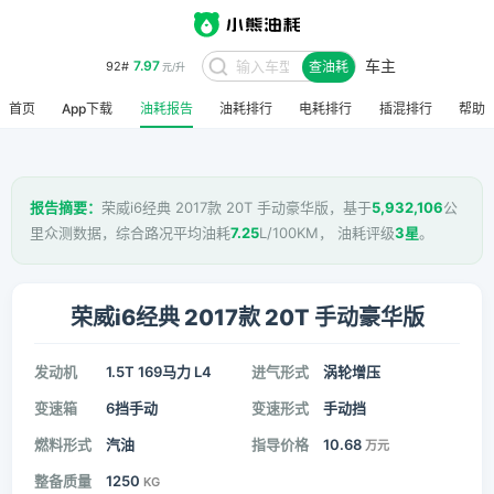
车主
7.97
92#
查油耗
元/升
首页
App下载
油耗报告
油耗排行
电耗排行
插混排行
帮助
报告摘要：
荣威i6经典 2017款 20T 手动豪华版，基于
5,932,106
公
里众测数据，综合路况平均油耗
7.25
L/100KM， 油耗评级
3星
。
荣威i6经典 2017款 20T 手动豪华版
发动机
1.5T 169马力 L4
进气形式
涡轮增压
变速箱
6挡手动
变速形式
手动挡
燃料形式
汽油
指导价格
10.68
万元
整备质量
1250
KG