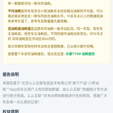
单一数据来评估一款车的油耗。
平均油耗
是同车型多位小熊油耗车主综合路况油耗的平均值，可以
相对真实地反应一款车的综合油耗水平。10名车主以上的数据就具
有参考价值了，参考车友数量越大越准确。
低油耗高油耗值
是这款车的油耗一般浮动区间，同一车型，有些车
主油耗高，有些车主油耗低，不同的城市油耗也有变化，80%车主
的 实际油耗是在浮动区间以内的。
部分早期车型有些样本没有总里程数据，已从统计图中忽略。
查看整个车系的油耗报告，请点击这里:
众泰T700 油耗报告
报告说明
本报告基于"北京么么互联信息技术有限公司"旗下产品"小熊油
耗"™App的车主用户上传的原始数据，由么么互联™依据统计学方法
进行统计而成。么么互联™并未对原始数据进行任何修改。感谢广大
车友每一次认真的记录！
权益声明