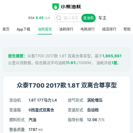
车主
8.48
95#
查油耗
元/升
首页
App下载
油耗报告
油耗排行
电耗排行
插混排行
帮助
报告摘要：
众泰T700 2017款 1.8T 双离合尊享型，基于
1,865,861
公里众测数据，综合路况平均油耗
11.61
L/100KM， 油耗评级
1星
。
众泰T700 2017款 1.8T 双离合尊享型
发动机
1.8T 177马力 L4
进气形式
涡轮增压
变速箱
6挡湿式双离合
变速形式
自动档
燃料形式
汽油
指导价格
12.98
万元
整备质量
1787
KG