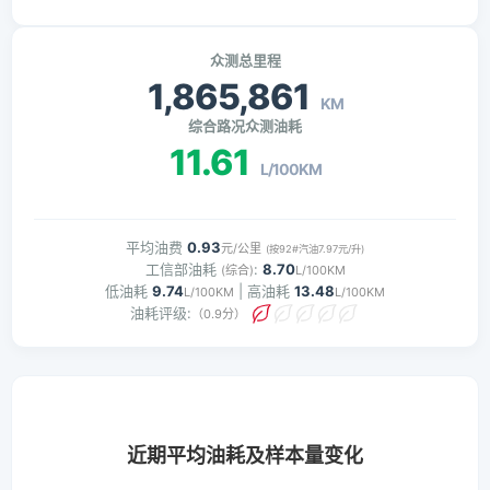
众测总里程
1,865,861
KM
综合路况众测油耗
11.61
L/100KM
平均油费
0.93
元/公里
(按92#汽油7.97元/升)
工信部油耗
:
8.70
(综合)
L/100KM
低油耗
9.74
| 高油耗
13.48
L/100KM
L/100KM
油耗评级:
（0.9分）