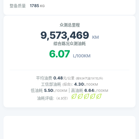
整备质量
1785
KG
众测总里程
9,573,469
KM
综合路况众测油耗
6.07
L/100KM
平均油费
0.48
元/公里
(按92#汽油7.97元/升)
工信部油耗
:
4.30
(综合)
L/100KM
低油耗
5.50
| 高油耗
6.64
L/100KM
L/100KM
油耗评级:
（4.9分）