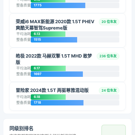
整备质量
1775
荣威i6 MAX新能源 2020款 1.5T PHEV
20 位车友
爽酷天幕智驾Supreme版
平均油耗
6.13
整备质量
1515
皓极 2022款 马赫双擎 1.5T MHD 敢梦
236 位车友
版
平均油耗
6.17
整备质量
1697
冒险家 2024款 1.5T 两驱尊雅混动版
24 位车友
平均油耗
6.18
整备质量
1718
同级别排名