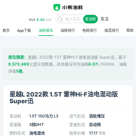
车主
8.48
95#
查油耗
元/升
首页
App下载
油耗报告
油耗排行
电耗排行
插混排行
帮助
报告摘要：
星越L 2022款 1.5T 雷神Hi·F油电混动版 Super迅，基于
9,573,469
公里众测数据，综合路况平均油耗
6.07
L/100KM， 油耗
评级
5星
。
星越L 2022款 1.5T 雷神Hi·F油电混动版
Super迅
发动机
1.5T 150马力 L3
进气形式
涡轮增压
变速箱
3挡DHT
变速形式
自动档
燃料形式
油电混合
指导价格
17.17
万元