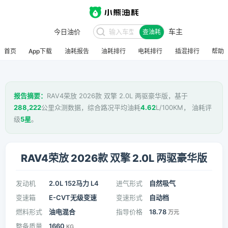
车主
今日油价
查油耗
首页
App下载
油耗报告
油耗排行
电耗排行
插混排行
帮助
报告摘要：
RAV4荣放 2026款 双擎 2.0L 两驱豪华版，基于
288,222
公里众测数据，综合路况平均油耗
4.62
L/100KM， 油耗评
级
5星
。
RAV4荣放 2026款 双擎 2.0L 两驱豪华版
发动机
2.0L 152马力 L4
进气形式
自然吸气
变速箱
E-CVT无级变速
变速形式
自动档
燃料形式
油电混合
指导价格
18.78
万元
整备质量
1660
KG