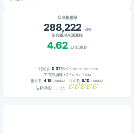
众测总里程
288,222
KM
综合路况众测油耗
4.62
L/100KM
平均油费
0.37
元/公里
(按92#汽油7.97元/升)
工信部油耗
:
-
(综合)
L/100KM
低油耗
4.15
| 高油耗
5.10
L/100KM
L/100KM
油耗评级:
（5.0分）