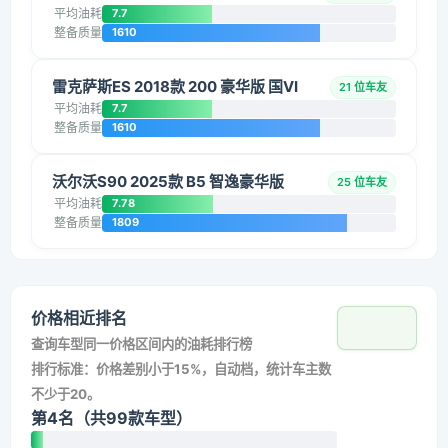
平均油耗
7.7
整备质量
1610
雷克萨斯ES 2018款 200 豪华版 国VI
21 位车友
平均油耗
7.7
整备质量
1610
沃尔沃S90 2025款 B5 智逸豪华版
25 位车友
平均油耗
7.78
整备质量
1809
价格相近排名
查询车型同一价格区间内的油耗排行榜
排行标准：价格差别小于15%，自动档，统计车主数
不少于20。
第4名（共99款车型）