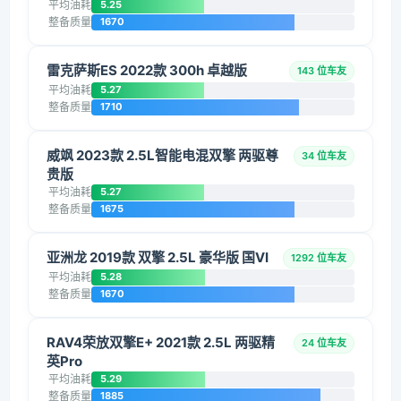
平均油耗
5.25
整备质量
1670
雷克萨斯ES 2022款 300h 卓越版
143 位车友
平均油耗
5.27
整备质量
1710
威飒 2023款 2.5L智能电混双擎 两驱尊
34 位车友
贵版
平均油耗
5.27
整备质量
1675
亚洲龙 2019款 双擎 2.5L 豪华版 国VI
1292 位车友
平均油耗
5.28
整备质量
1670
RAV4荣放双擎E+ 2021款 2.5L 两驱精
24 位车友
英Pro
平均油耗
5.29
整备质量
1885