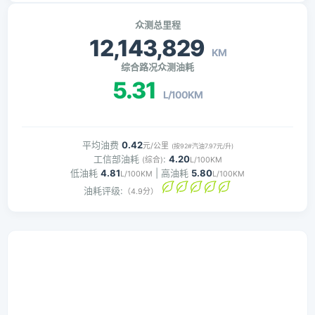
众测总里程
12,143,829
KM
综合路况众测油耗
5.31
L/100KM
平均油费
0.42
元/公里
(按92#汽油7.97元/升)
工信部油耗
:
4.20
(综合)
L/100KM
低油耗
4.81
| 高油耗
5.80
L/100KM
L/100KM
油耗评级:
（4.9分）