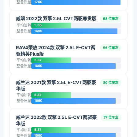
整备质量
1760
威飒 2022款 双擎 2.5L CVT两驱尊贵版
58 位车友
平均油耗
5.35
整备质量
1695
RAV4荣放 2024款 双擎 2.5L E-CVT两
56 位车友
驱精英Plus版
平均油耗
5.37
整备质量
1660
威兰达 2021款 双擎 2.5L E-CVT两驱豪
80 位车友
华版
平均油耗
5.37
整备质量
1660
威兰达 2022款 双擎 2.5L E-CVT两驱豪
77 位车友
华版
平均油耗
5.37
整备质量
1660