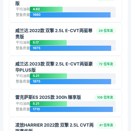
版
平均油耗
4.63
整备质量
1660
威兰达 2022款 双擎 2.5L E-CVT两驱尊
29 位车友
贵版
平均油耗
5.17
整备质量
1675
威兰达 2023款 双擎 2.5L E-CVT两驱豪
72 位车友
华PLUS版
平均油耗
5.21
整备质量
1675
雷克萨斯ES 2025款 300h 臻享版
108 位车友
平均油耗
5.21
整备质量
1710
凌放HARRIER 2022款 双擎 2.5L CVT两
41 位车友