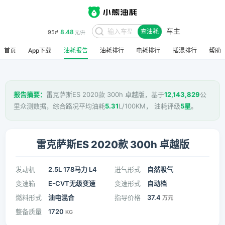
车主
8.48
95#
查油耗
元/升
首页
App下载
油耗报告
油耗排行
电耗排行
插混排行
帮助
报告摘要：
雷克萨斯ES 2020款 300h 卓越版，基于
12,143,829
公
里众测数据，综合路况平均油耗
5.31
L/100KM， 油耗评级
5星
。
雷克萨斯ES 2020款 300h 卓越版
发动机
2.5L 178马力 L4
进气形式
自然吸气
变速箱
E-CVT无级变速
变速形式
自动档
燃料形式
油电混合
指导价格
37.4
万元
整备质量
1720
KG