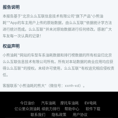
报告说明
本报告基于"北京么么互联信息技术有限公司"旗下产品"小熊油
耗"™App的车主用户上传的原始数据，由么么互联™依据统计学方法
进行统计而成。么么互联™并未对原始数据进行任何修改。感谢广大
车友每一次认真的记录！
权益声明
小熊油耗™网站的车型车系油耗数据和排行榜数据的所有权益归北京
么么互联信息技术有限公司所有。所有对本站数据的商业应用均应获
得么么互联™的授权。未经许可使用，么么互联™有权追究相应侵权责
任。
客服联系"小熊油耗的熊大"（微信号：xxnh-xd）。
今日油价
汽车油耗
摩托车油耗
EV电耗
亿公里众测油耗
续航力排行
帮助中心
软件下载
联系我们
隐私政策
用户协议