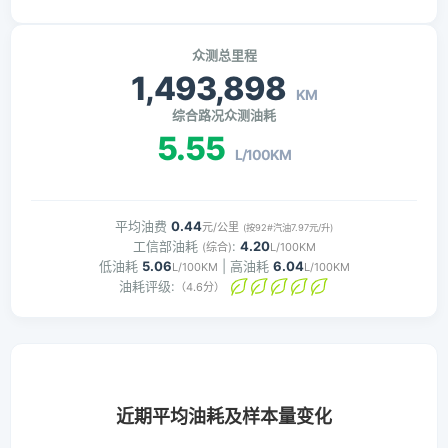
众测总里程
1,493,898
KM
综合路况众测油耗
5.55
L/100KM
平均油费
0.44
元/公里
(按92#汽油7.97元/升)
工信部油耗
:
4.20
(综合)
L/100KM
低油耗
5.06
| 高油耗
6.04
L/100KM
L/100KM
油耗评级:
（4.6分）