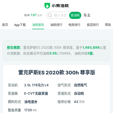
车主
7.97
92#
查油耗
元/升
首页
App下载
油耗报告
油耗排行
电耗排行
插混排行
帮助
报告摘要：
雷克萨斯ES 2020款 300h 尊享版，基于
1,493,898
公里
众测数据，综合路况平均油耗
5.55
L/100KM， 油耗评级
5星
。
雷克萨斯ES 2020款 300h 尊享版
发动机
2.5L 178马力 L4
进气形式
自然吸气
变速箱
E-CVT无级变速
变速形式
自动档
燃料形式
油电混合
指导价格
43
万元
整备质量
1720
KG