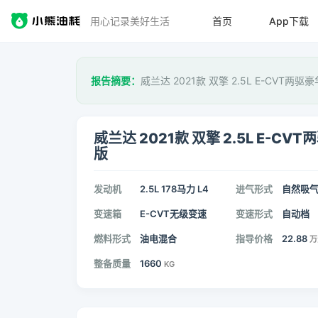
用心记录美好生活
首页
App下载
报告摘要：
威兰达 2021款 双擎 2.5L E-CVT两
威兰达 2021款 双擎 2.5L E-CV
版
发动机
2.5L 178马力 L4
进气形式
自然吸
变速箱
E-CVT无级变速
变速形式
自动档
燃料形式
油电混合
指导价格
22.88
万
整备质量
1660
KG