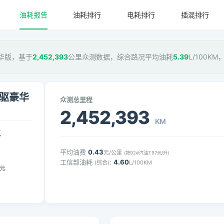
油耗报告
油耗排行
电耗排行
插混排行
驱豪华版，基于
2,452,393
公里众测数据，综合路况平均油耗
5.39
L/100K
T两驱豪华
众测总里程
2,452,393
KM
气
平均油费
0.43
元/公里
(按92#汽油7.97元/升)
工信部油耗
:
4.60
(综合)
L/100KM
元