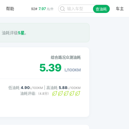
帮助
车主
7.97
92#
查油耗
元/升
M， 油耗评级
5星
。
综合路况众测油耗
5.39
L/100KM
低油耗
4.90
| 高油耗
5.88
L/100KM
L/100KM
油耗评级:
（4.8分）